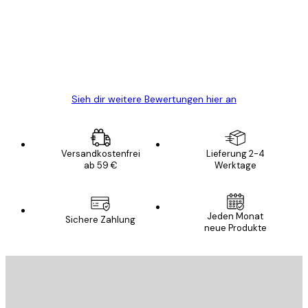
Alles wie immer zügig, schnell, sicher
verpackt und ein stressfreier Einkauf
gewesen.
5 Jun
Edit D
Sieh dir weitere Bewertungen hier an
Versandkostenfrei
Lieferung 2-4
ab 59 €
Werktage
Jeden Monat
Sichere Zahlung
neue Produkte