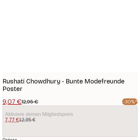
Product
images
Rushati Chowdhury - Bunte Modefreunde
Poster
9,07 €
12,95 €
-30%*
Aktiviere deinen Mitgliedspreis
7,77 €
12,95 €
Grösse