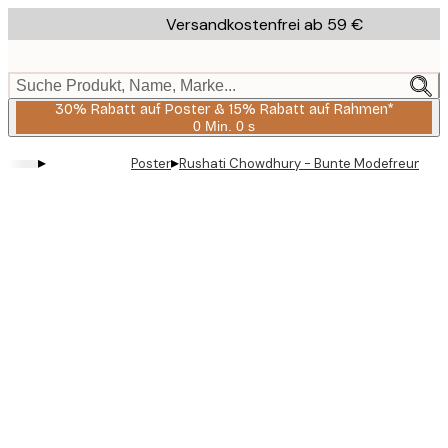
Skip
Versandkostenfrei ab 59 €
to
main
content.
Suche Produkt, Name, Marke...
30% Rabatt auf Poster & 15% Rabatt auf Rahmen*
0 Min.
0 s
Gültig
bis:
▸
▸
Poster
Rushati Chowdhury - Bunte Modefreunde P
2026-
08-
06