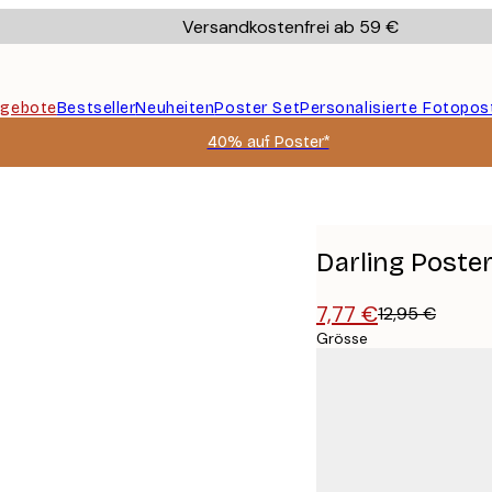
Versandkostenfrei ab 59 €
gebote
Bestseller
Neuheiten
Poster Set
Personalisierte Fotopos
40% auf Poster*
Darling Poste
7,77 €
12,95 €
Grösse