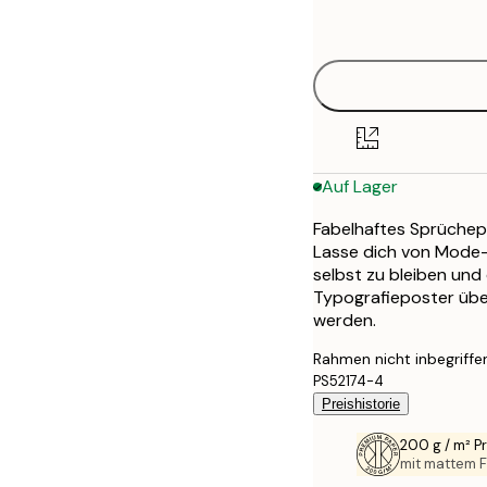
options
30x40 cm
50x70 cm
Auf Lager
Fabelhaftes Sprüchepos
Lasse dich von Mode-
selbst zu bleiben und
Typografieposter über
werden.
Rahmen nicht inbegriffe
PS52174-4
Preishistorie
200 g / m² 
mit mattem F