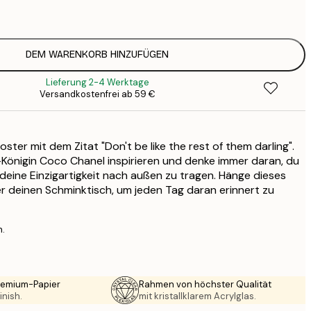
1
12
2
19
DEM WARENKORB HINZUFÜGEN
3
Lieferung 2-4 Werktage
Versandkostenfrei ab 59 €
ter mit dem Zitat "Don't be like the rest of them darling".
Königin Coco Chanel inspirieren und denke immer daran, du
 deine Einzigartigkeit nach außen zu tragen. Hänge dieses
 deinen Schminktisch, um jeden Tag daran erinnert zu
n.
Premium-Papier
Rahmen von höchster Qualität
inish.
mit kristallklarem Acrylglas.