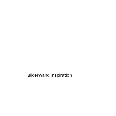
-40%*
Pink perfume Poster
Ab 7,77 €
12,95 €
Bilderwand Inspiration