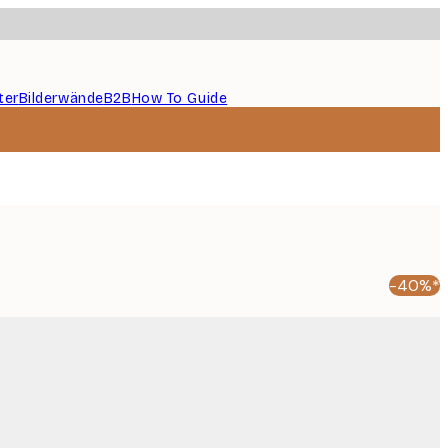
ter
Bilderwände
B2B
How To Guide
r
-40%*