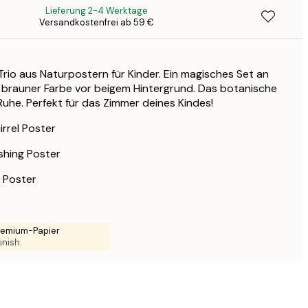
Lieferung 2-4 Werktage
32
Versandkostenfrei ab 59 €
6
49
9
Trio aus Naturpostern für Kinder. Ein magisches Set an
 brauner Farbe vor beigem Hintergrund. Das botanische
 Ruhe. Perfekt für das Zimmer deines Kindes!
rrel Poster
shing Poster
r Poster
Premium-Papier
inish.