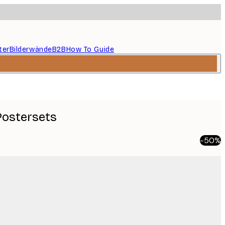
ter
Bilderwände
B2B
How To Guide
Postersets
-50%