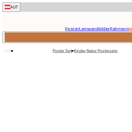
Skip
AUT
to
main
content.
Poster
Leinwandbilder
Rahmen
An
▸
▸
Poster Set
Kinder Natur Postersets