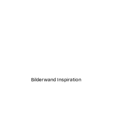
-30%*
Smiling Sun Poster
Ab 9,07 €
12,95 €
Bilderwand Inspiration