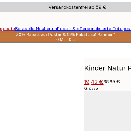
Versandkostenfrei ab 59 €
gebote
Bestseller
Neuheiten
Poster Set
Personalisierte Fotopos
30% Rabatt auf Poster & 15% Rabatt auf Rahmen*
0 Min.
0 s
Gültig
bis:
2026-
08-
06
Kinder Natur 
19,42 €
38,85 €
Grösse