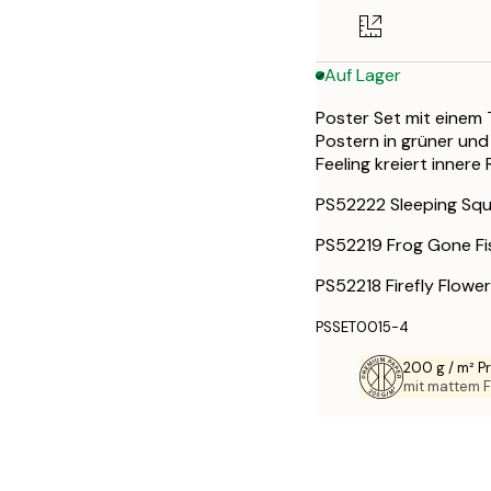
30x40 cm
Auf Lager
50x70 cm
Poster Set mit einem 
Postern in grüner und
Feeling kreiert innere
PS52222 Sleeping Squi
PS52219 Frog Gone Fi
PS52218 Firefly Flowe
PSSET0015-4
200 g / m² 
mit mattem F