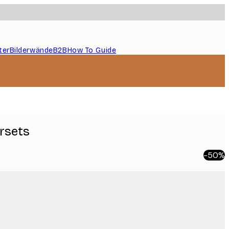
ter
Bilderwände
B2B
How To Guide
rsets
-50%