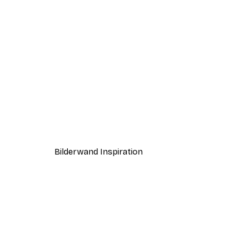
-40%*
Abstrakter Zitronenbaum Pos
Ab 7,77 €
12,95 €
Bilderwand Inspiration