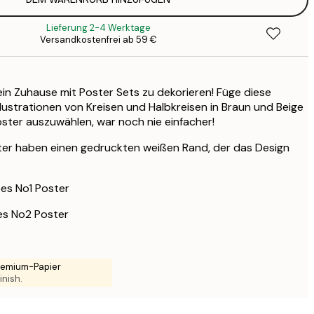
12
2
Lieferung 2-4 Werktage
21
Versandkostenfrei ab 59 €
4
27
5
ein Zuhause mit Poster Sets zu dekorieren! Füge diese
32
llustrationen von Kreisen und Halbkreisen in Braun und Beige
6
Poster auszuwählen, war noch nie einfacher!
43
8
ter haben einen gedruckten weißen Rand, der das Design
es No1 Poster
es No2 Poster
Premium-Papier
inish.