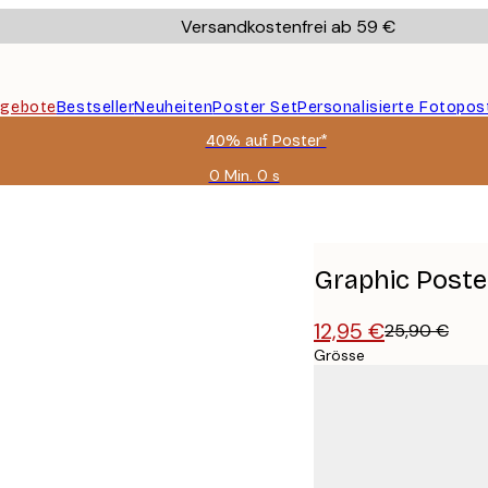
Versandkostenfrei ab 59 €
gebote
Bestseller
Neuheiten
Poster Set
Personalisierte Fotopos
40% auf Poster*
0 Min.
0 s
Gültig
bis:
2026-
08-
09
Graphic Poste
12,95 €
25,90 €
Grösse