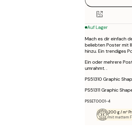
21x30 cm
30x40 cm
Auf Lager
40x50 cm
Mach es dir einfach d
50x70 cm
beliebten Poster mit I
hinzu. Ein trendiges 
70x100 cm
Ein oder mehrere Pos
umrahmt. .
PS51310 Graphic Shap
PS51311 Graphic Shap
PSSET0001-4
200 g / m² 
mit mattem F