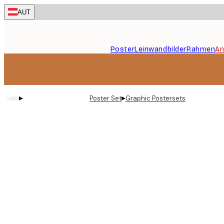
Skip
AUT
to
main
content.
Poster
Leinwandbilder
Rahmen
An
▸
▸
Poster Set
Graphic Postersets