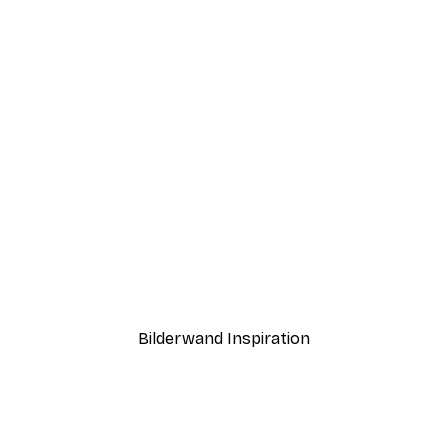
-30%*
Coffee Guide Poster
Ab 9,07 €
12,95 €
Bilderwand Inspiration