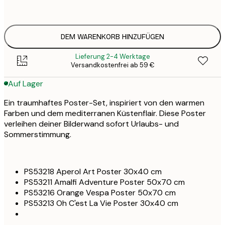
54
ONE SIZE
108
DEM WARENKORB HINZUFÜGEN
Lieferung 2-4 Werktage
Versandkostenfrei ab 59 €
Auf Lager
Ein traumhaftes Poster-Set, inspiriert von den warmen
Farben und dem mediterranen Küstenflair. Diese Poster
verleihen deiner Bilderwand sofort Urlaubs- und
Sommerstimmung.
PS53218 Aperol Art Poster 30x40 cm
PS53211 Amalfi Adventure Poster 50x70 cm
PS53216 Orange Vespa Poster 50x70 cm
PS53213 Oh C'est La Vie Poster 30x40 cm