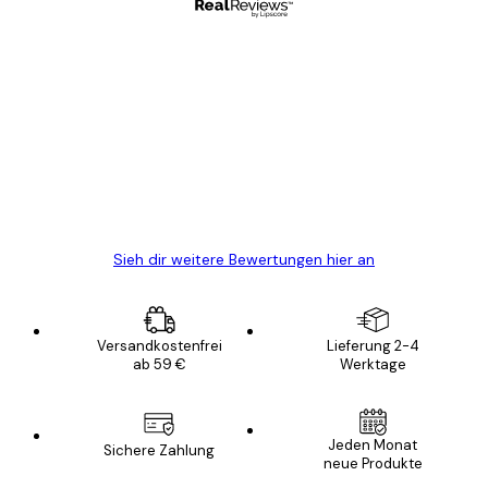
Verifizierter Käufer
Kundenbewertungen
Alles wie immer zügig, schnell, sicher
verpackt und ein stressfreier Einkauf
gewesen.
5 Jun
Edit D
Sieh dir weitere Bewertungen hier an
Versandkostenfrei
Lieferung 2-4
ab 59 €
Werktage
Jeden Monat
Sichere Zahlung
neue Produkte