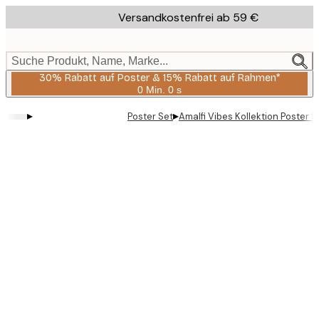
Skip
Versandkostenfrei ab 59 €
to
main
content.
Suche Produkt, Name, Marke...
30% Rabatt auf Poster & 15% Rabatt auf Rahmen*
0 Min.
0 s
Gültig
bis:
▸
▸
Poster Set
Amalfi Vibes Kollektion Poster S
2026-
08-
06