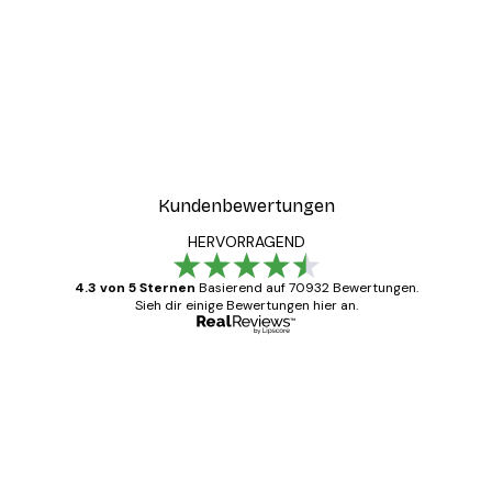
-40%*
ster
Coco Poster
Ab 7,77 €
12,95 €
Kundenbewertungen
HERVORRAGEND
4.3 von 5 Sternen
Basierend auf 70932 Bewertungen.
Sieh dir einige Bewertungen hier an.
Verifizierter Käufer
Kundenbewertungen
Alles wie immer zügig, schnell, sicher
verpackt und ein stressfreier Einkauf
gewesen.