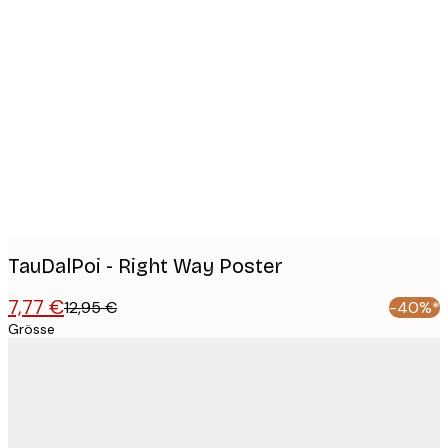
Product
images
TauDalPoi - Right Way Poster
7,77 €
12,95 €
-40%*
Grösse