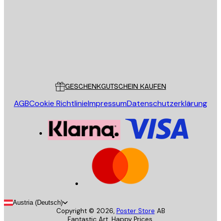
SENDEN
Store
Poster Store
Kundendienst
GESCHENKGUTSCHEIN KAUFEN
AGB
Cookie Richtlinie
Impressum
Datenschutzerklärung
Austria (Deutsch)
Copyright ©
2026
,
Poster Store
AB
Fantastic Art. Happy Prices.