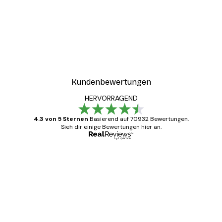
Kundenbewertungen
HERVORRAGEND
4.3 von 5 Sternen
Basierend auf 70932 Bewertungen.
Sieh dir einige Bewertungen hier an.
Verifizierter Käufer
Kundenbewertungen
Alles wie immer zügig, schnell, sicher
verpackt und ein stressfreier Einkauf
gewesen.
5 Jun