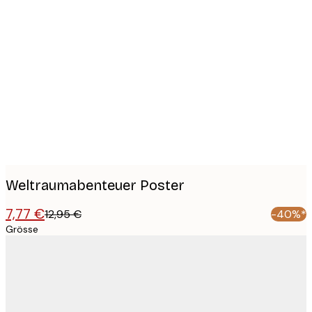
Product
images
Weltraumabenteuer Poster
7,77 €
12,95 €
-40%*
Grösse