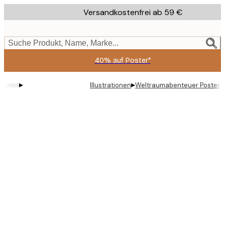
Skip
Versandkostenfrei ab 59 €
to
main
content.
Suche Produkt, Name, Marke...
40% auf Poster*
▸
▸
Illustrationen
Weltraumabenteuer Poster