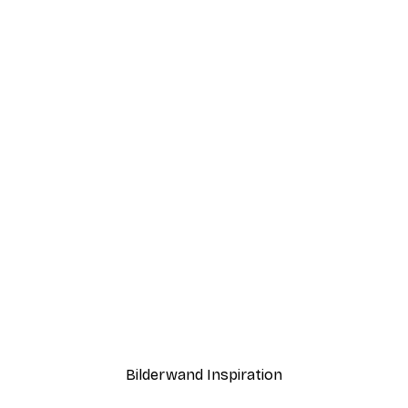
-40%*
ntergang Poster
Paris Poster
Ab 12,87 €
21,45 €
Bilderwand Inspiration