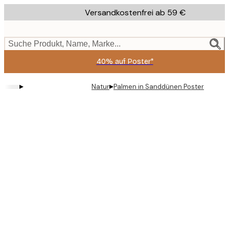
Skip
Versandkostenfrei ab 59 €
to
main
content.
Suche Produkt, Name, Marke...
40% auf Poster*
▸
▸
Natur
Palmen in Sanddünen Poster