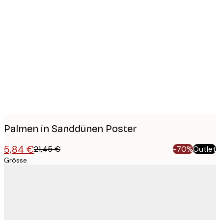
Product
images
Palmen in Sanddünen Poster
5,84 €
21,45 €
-70%
Outlet
Grösse