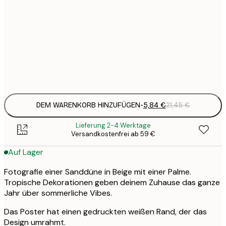
5
30x40 cm
2
8
50x70 cm
3
Frame
options
DEM WARENKORB HINZUFÜGEN
-
5,84 €
21,45 €
Lieferung 2-4 Werktage
Versandkostenfrei ab 59 €
Auf Lager
Fotografie einer Sanddüne in Beige mit einer Palme.
Tropische Dekorationen geben deinem Zuhause das ganze
Jahr über sommerliche Vibes.
Das Poster hat einen gedruckten weißen Rand, der das
Design umrahmt.