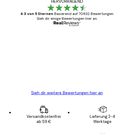
HERVORRAGEND
4.3 von 5 Sternen
Basierend auf 70932 Bewertungen.
Sieh dir einige Bewertungen hier an.
Verifizierter Käufer
Kundenbewertungen
Alles wie immer zügig, schnell, sicher
verpackt und ein stressfreier Einkauf
gewesen.
5 Jun
Edit D
Sieh dir weitere Bewertungen hier an
Versandkostenfrei
Lieferung 2-4
ab 59 €
Werktage