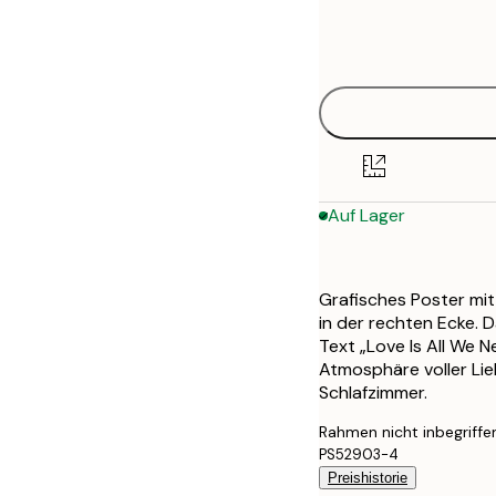
Frame
21x30 cm
options
30x40 cm
50x70 cm
Auf Lager
Grafisches Poster mit
in der rechten Ecke. 
Text „Love Is All We 
Atmosphäre voller Lie
Schlafzimmer.
Rahmen nicht inbegriffe
PS52903-4
Preishistorie