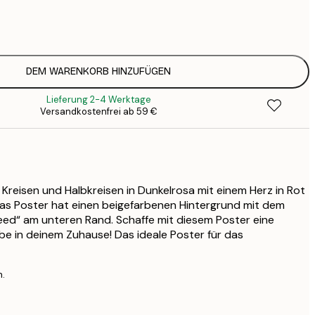
7
1
12
2
19
DEM WARENKORB HINZUFÜGEN
3
Lieferung 2-4 Werktage
Versandkostenfrei ab 59 €
 Kreisen und Halbkreisen in Dunkelrosa mit einem Herz in Rot
Das Poster hat einen beigefarbenen Hintergrund mit dem
Need“ am unteren Rand. Schaffe mit diesem Poster eine
be in deinem Zuhause! Das ideale Poster für das
n.