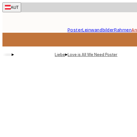
Skip
AUT
to
main
content.
Poster
Leinwandbilder
Rahmen
An
▸
▸
Liebe
Love is All We Need Poster