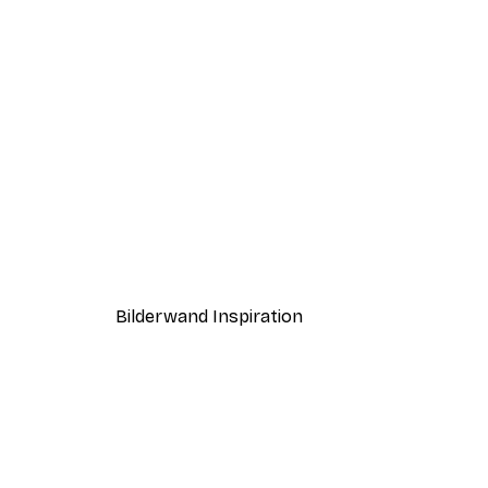
-40%*
Always Kiss me Goodnight Po
Ab 3,87 €
6,45 €
Bilderwand Inspiration