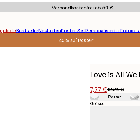
Versandkostenfrei ab 59 €
gebote
Bestseller
Neuheiten
Poster Set
Personalisierte Fotopos
40% auf Poster*
Love is All We
7,77 €
12,95 €
Poster
Grösse