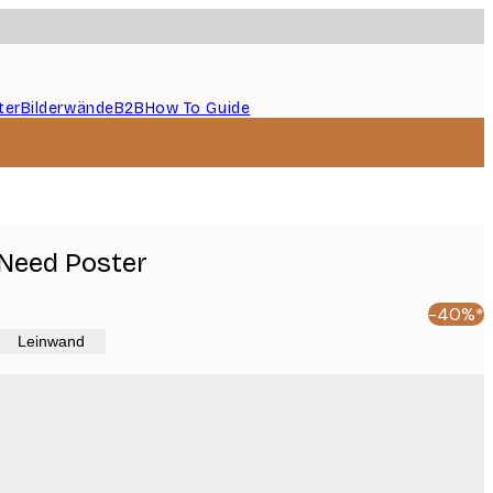
ter
Bilderwände
B2B
How To Guide
 Need Poster
-40%*
Leinwand