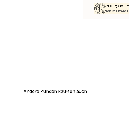
200 g / m² 
mit mattem F
Andere Kunden kauften auch