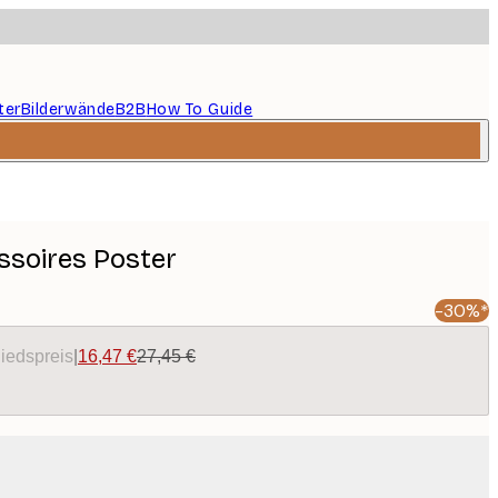
ter
Bilderwände
B2B
How To Guide
soires Poster
-30%*
liedspreis
|
16,47 €
27,45 €