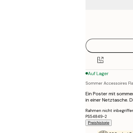
Frame
50x50 cm
options
Auf Lager
Sommer Accessoires Fla
Ein Poster mit sommer
in einer Netztasche. 
Rahmen nicht inbegriffe
PS54849-2
Preishistorie