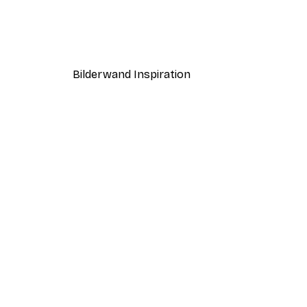
Coco Poster
Ab 9,07 €
12,95 €
Bilderwand Inspiration