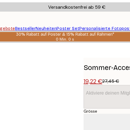
Versandkostenfrei ab 59 €
gebote
Bestseller
Neuheiten
Poster Set
Personalisierte Fotopos
30% Rabatt auf Poster & 15% Rabatt auf Rahmen*
0 Min.
0 s
Gültig
bis:
2026-
08-
06
Sommer-Acces
19,22 €
27,45 €
Aktiviere deinen Mitg
Grösse