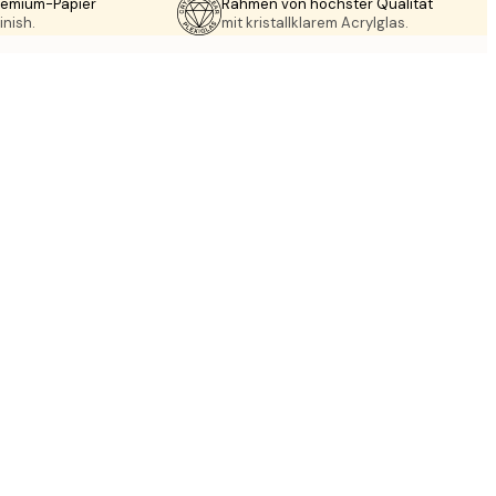
Premium-Papier
Rahmen von höchster Qualität
inish.
mit kristallklarem Acrylglas.