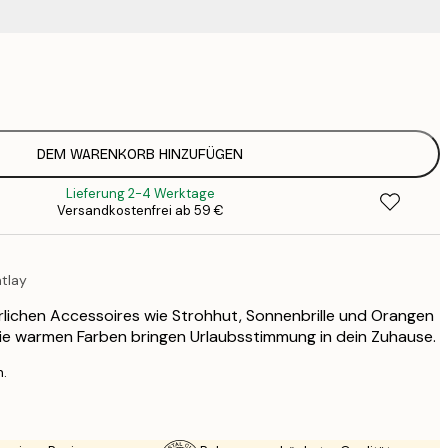
19
2
DEM WARENKORB HINZUFÜGEN
Lieferung 2-4 Werktage
Versandkostenfrei ab 59 €
tlay
lichen Accessoires wie Strohhut, Sonnenbrille und Orangen
Die warmen Farben bringen Urlaubsstimmung in dein Zuhause.
n.