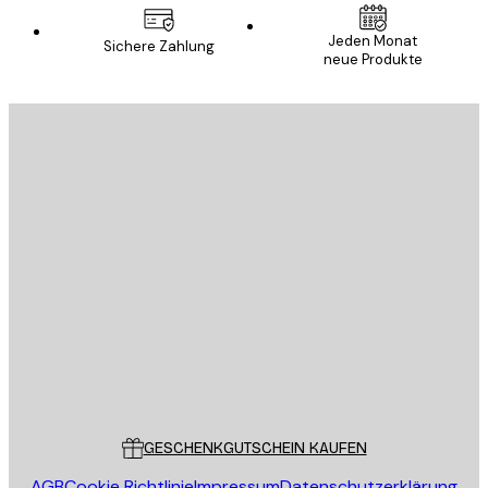
Jeden Monat
Sichere Zahlung
neue Produkte
E-Mail
SENDEN
Store
Poster Store
Kundendienst
GESCHENKGUTSCHEIN KAUFEN
AGB
Cookie Richtlinie
Impressum
Datenschutzerklärung