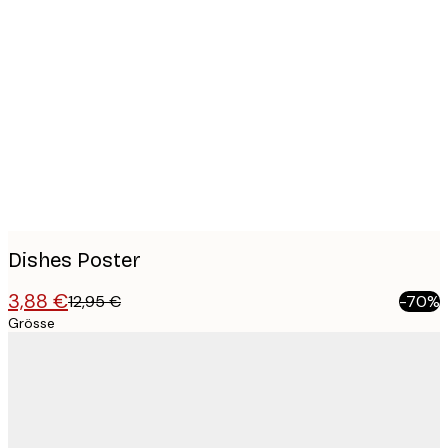
Product
images
Dishes Poster
3,88 €
12,95 €
-70%
Grösse