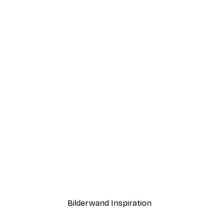
-30%*
Kristina N. - SoulArt Shop - Loved The Süßer Koch Poster
Aperol Spritz Rezept Pos
Ab 9,07 €
12,95 €
Bilderwand Inspiration