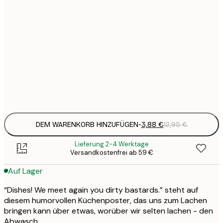
3
21x30 cm
1
5
30x40 cm
2
8
50x70 cm
3
Frame
options
DEM WARENKORB HINZUFÜGEN
-
3,88 €
12,95 €
Lieferung 2-4 Werktage
Versandkostenfrei ab 59 €
Auf Lager
“Dishes! We meet again you dirty bastards.” steht auf
diesem humorvollen Küchenposter, das uns zum Lachen
bringen kann über etwas, worüber wir selten lachen - den
Abwasch.