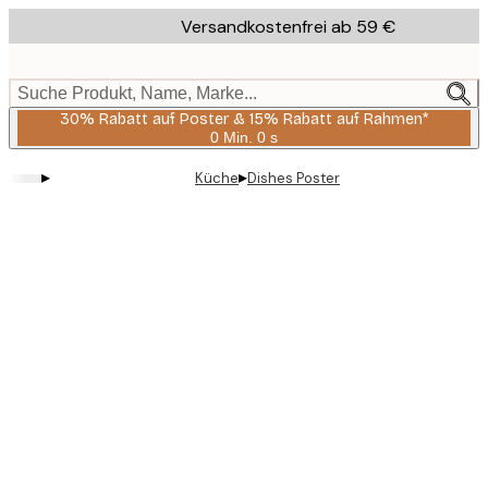
Skip
Versandkostenfrei ab 59 €
to
main
content.
Suche Produkt, Name, Marke...
30% Rabatt auf Poster & 15% Rabatt auf Rahmen*
0 Min.
0 s
Gültig
bis:
▸
▸
Küche
Dishes Poster
2026-
08-
06