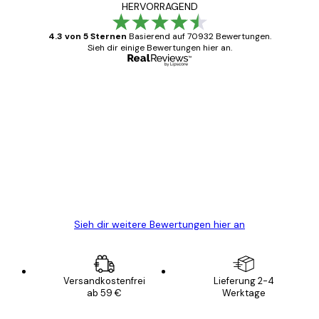
HERVORRAGEND
4.3 von 5 Sternen
Basierend auf 70932 Bewertungen.
Sieh dir einige Bewertungen hier an.
Verifizierter Käufer
Kundenbewertungen
Alles wie immer zügig, schnell, sicher
verpackt und ein stressfreier Einkauf
gewesen.
5 Jun
Edit D
Sieh dir weitere Bewertungen hier an
Versandkostenfrei
Lieferung 2-4
ab 59 €
Werktage