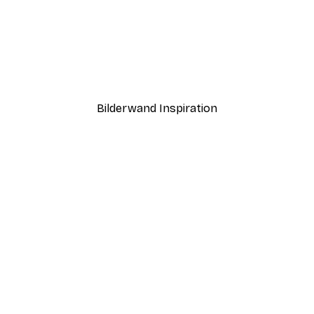
-40%*
fgang Poster
Sommermorgen Poster
Ab 7,77 €
12,95 €
Bilderwand Inspiration