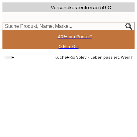
Skip
Versandkostenfrei ab 59 €
to
main
content.
Suche Produkt, Name, Marke...
40% auf Poster*
0 Min.
0 s
Gültig
bis:
▸
▸
Küche
Rio Soley - Leben passiert, Wein hilf
2026-
08-
09