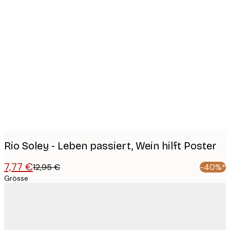
Product
images
Rio Soley - Leben passiert, Wein hilft Poster
7,77 €
12,95 €
-40%*
Grösse