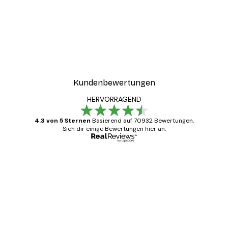
Kundenbewertungen
HERVORRAGEND
4.3 von 5 Sternen
Basierend auf 70932 Bewertungen.
Sieh dir einige Bewertungen hier an.
Verifizierter Käufer
Kundenbewertungen
Alles wie immer zügig, schnell, sicher
verpackt und ein stressfreier Einkauf
gewesen.
5 Jun