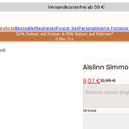
Versandkostenfrei ab 59 €
gebote
Bestseller
Neuheiten
Poster Set
Personalisierte Fotopos
30% Rabatt auf Poster & 15% Rabatt auf Rahmen*
0 Min.
0 s
Gültig
bis:
udeln Poster
2026-
08-
06
Aislinn Simmo
9,07 €
12,95 €
Aktiviere deinen Mitg
Grösse