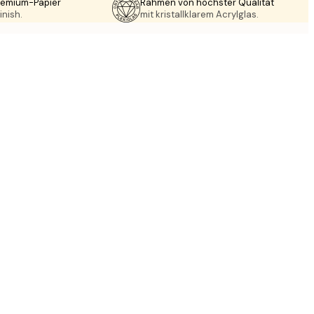
Premium-Papier
Rahmen von höchster Qualität
inish.
mit kristallklarem Acrylglas.