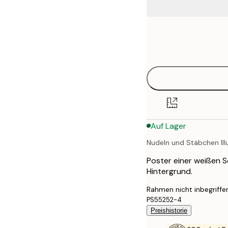
Frame
21x30 cm
options
30x40 cm
40x50 cm
50x50 cm
Auf Lager
50x70 cm
Nudeln und Stäbchen Ill
70x100 cm
Poster einer weißen S
100x150 cm
Hintergrund.
Rahmen nicht inbegriffe
PS55252-4
Preishistorie