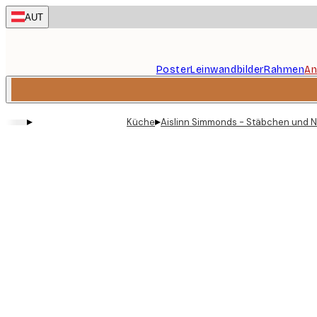
Skip
AUT
to
main
content.
Poster
Leinwandbilder
Rahmen
An
▸
▸
Küche
Aislinn Simmonds - Stäbchen und N