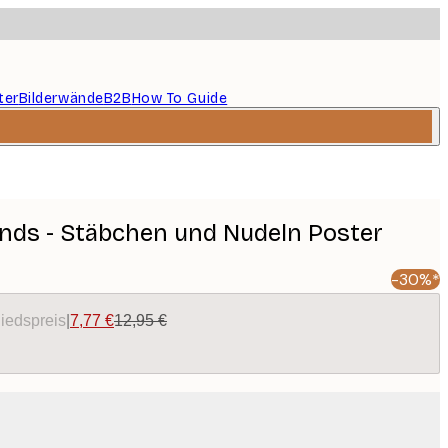
ter
Bilderwände
B2B
How To Guide
nds - Stäbchen und Nudeln Poster
-30%*
liedspreis
|
7,77 €
12,95 €