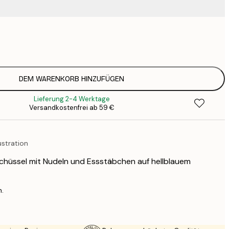
9
1
15
2
19
DEM WARENKORB HINZUFÜGEN
2
Lieferung 2-4 Werktage
19
Versandkostenfrei ab 59 €
2
23
3
ustration
30
4
chüssel mit Nudeln und Essstäbchen auf hellblauem
75
n.