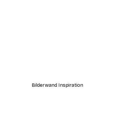
-30%*
Coco Poster
Ab 9,07 €
12,95 €
Bilderwand Inspiration