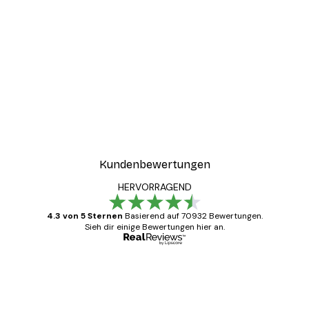
-30%*
Mondlicht Poster
Positano Zitronen Poster
Ab 9,07 €
12,95 €
Kundenbewertungen
HERVORRAGEND
4.3 von 5 Sternen
Basierend auf 70932 Bewertungen.
Sieh dir einige Bewertungen hier an.
Verifizierter Käufer
Kundenbewertungen
Alles wie immer zügig, schnell, sicher