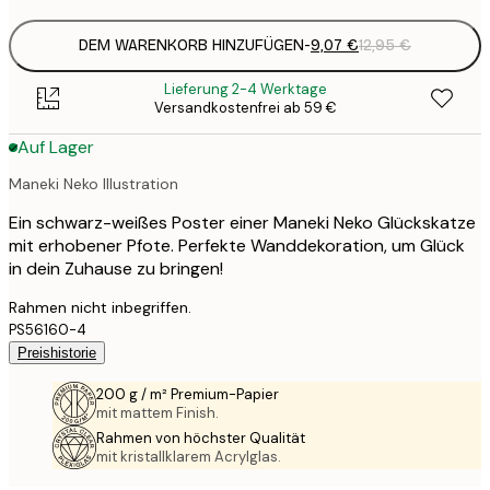
DEM WARENKORB HINZUFÜGEN
-
9,07 €
12,95 €
Lieferung 2-4 Werktage
Versandkostenfrei ab 59 €
Auf Lager
Maneki Neko Illustration
Ein schwarz-weißes Poster einer Maneki Neko Glückskatze
mit erhobener Pfote. Perfekte Wanddekoration, um Glück
in dein Zuhause zu bringen!
Rahmen nicht inbegriffen.
PS56160-4
Preishistorie
200 g / m² Premium-Papier
mit mattem Finish.
Rahmen von höchster Qualität
mit kristallklarem Acrylglas.