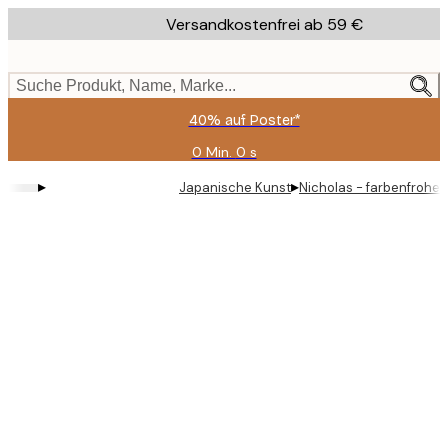
Skip
Versandkostenfrei ab 59 €
to
main
content.
Suche Produkt, Name, Marke...
40% auf Poster*
0 Min.
0 s
Gültig
bis:
▸
▸
Japanische Kunst
Nicholas - farbenfroher
2026-
08-
09