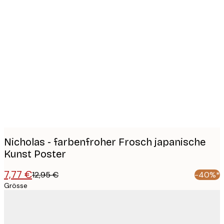
Product
images
Nicholas - farbenfroher Frosch japanische
Kunst Poster
7,77 €
12,95 €
-40%*
Grösse