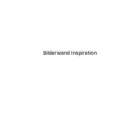
-40%*
ntergang Poster
Paris Poster
Ab 12,87 €
21,45 €
Bilderwand Inspiration