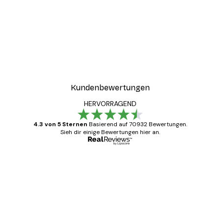
Kundenbewertungen
HERVORRAGEND
4.3 von 5 Sternen
Basierend auf 70932 Bewertungen.
Sieh dir einige Bewertungen hier an.
Verifizierter Käufer
Kundenbewertungen
Alles wie immer zügig, schnell, sicher
verpackt und ein stressfreier Einkauf
gewesen.