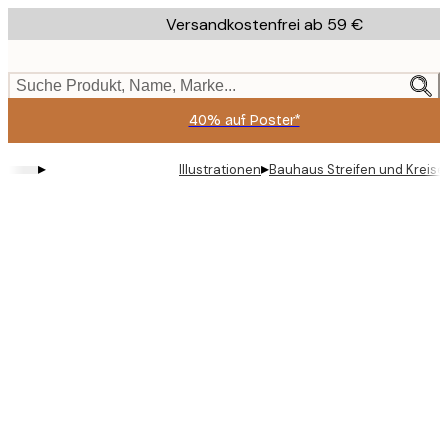
Skip
Versandkostenfrei ab 59 €
to
main
content.
Suche Produkt, Name, Marke...
40% auf Poster*
▸
▸
Illustrationen
Bauhaus Streifen und Kreise 