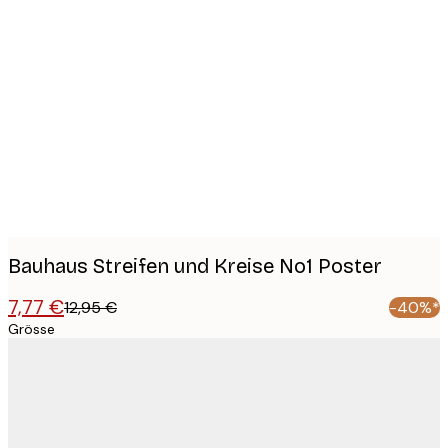
Product
images
Bauhaus Streifen und Kreise No1 Poster
7,77 €
12,95 €
-40%*
Grösse