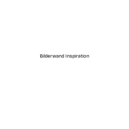
-40%*
st Diving Board Poster
Martini Sunset Poster
Ab 7,77 €
12,95 €
Bilderwand Inspiration