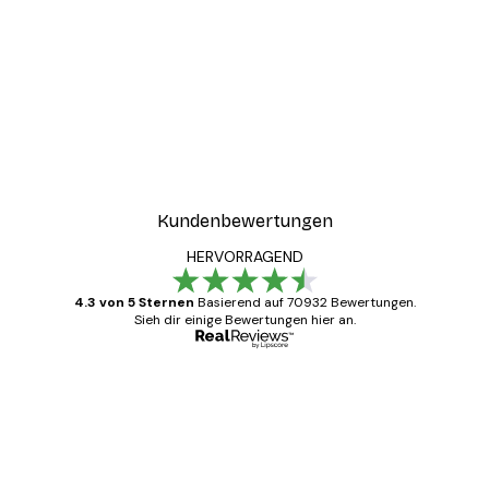
Kundenbewertungen
HERVORRAGEND
4.3 von 5 Sternen
Basierend auf 70932 Bewertungen.
Sieh dir einige Bewertungen hier an.
Verifizierter Käufer
Kundenbewertungen
Alles wie immer zügig, schnell, sicher
verpackt und ein stressfreier Einkauf
gewesen.