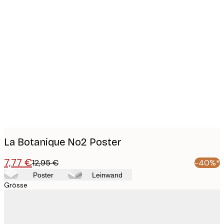
Product
images
La Botanique No2 Poster
7,77 €
12,95 €
-40%*
Poster
Leinwand
Grösse