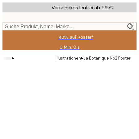
Skip
Versandkostenfrei ab 59 €
to
main
content.
Suche Produkt, Name, Marke...
40% auf Poster*
0 Min.
0 s
Gültig
bis:
▸
▸
Illustrationen
La Botanique No2 Poster
2026-
08-
09