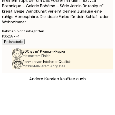
in einem Topf, der um das Poster mit dem Text „La
Botanique – Galerie Bohème – Série Jardin Botanique“
kreist. Beige Wandkunst verleiht deinem Zuhause eine
ruhige Atmosphäre. Die ideale Farbe für dein Schlaf- oder
Wohnzimmer.
Rahmen nicht inbegriffen.
PS52877-4
Preishistorie
200 g / m² Premium-Papier
mit mattem Finish.
Rahmen von höchster Qualität
mit kristallklarem Acrylglas.
Andere Kunden kauften auch