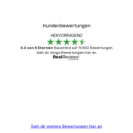
Kundenbewertungen
HERVORRAGEND
4.3 von 5 Sternen
Basierend auf 70932 Bewertungen.
Sieh dir einige Bewertungen hier an.
Verifizierter Käufer
Kundenbewertungen
Alles wie immer zügig, schnell, sicher
verpackt und ein stressfreier Einkauf
gewesen.
5 Jun
Edit D
Sieh dir weitere Bewertungen hier an