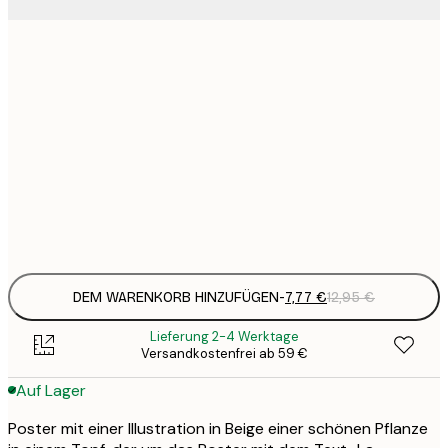
7
21x30 cm
1
12
30x40 cm
2
19
50x70 cm
3
Frame
options
DEM WARENKORB HINZUFÜGEN
-
7,77 €
12,95 €
Lieferung 2-4 Werktage
Versandkostenfrei ab 59 €
Auf Lager
Poster mit einer Illustration in Beige einer schönen Pflanze