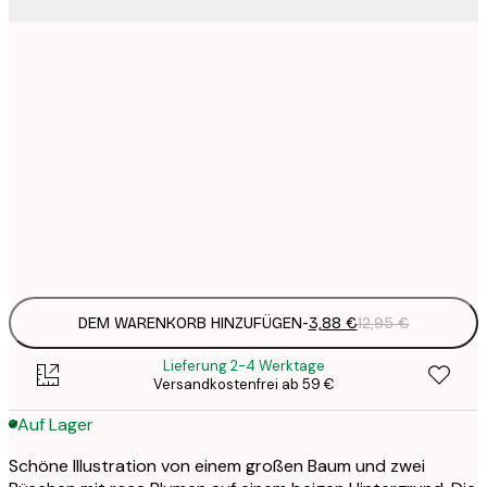
3
21x30 cm
1
5
30x40 cm
2
8
50x70 cm
3
Frame
options
DEM WARENKORB HINZUFÜGEN
-
3,88 €
12,95 €
Lieferung 2-4 Werktage
Versandkostenfrei ab 59 €
Auf Lager
Schöne Illustration von einem großen Baum und zwei