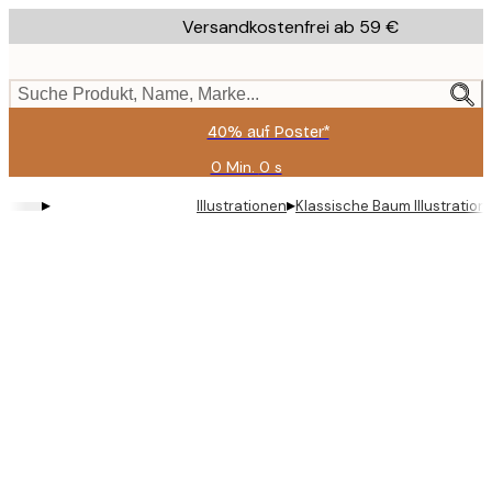
Skip
Versandkostenfrei ab 59 €
to
main
content.
Suche Produkt, Name, Marke...
40% auf Poster*
0 Min.
0 s
Gültig
bis:
▸
▸
Illustrationen
Klassische Baum Illustration
2026-
08-
09