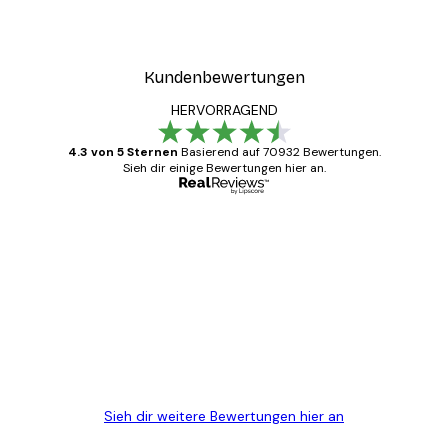
Ab 7,77 €
12,95 €
Kundenbewertungen
HERVORRAGEND
4.3 von 5 Sternen
Basierend auf 70932 Bewertungen.
Sieh dir einige Bewertungen hier an.
Verifizierter Käufer
Kundenbewertungen
Alles wie immer zügig, schnell, sicher
verpackt und ein stressfreier Einkauf
gewesen.
5 Jun
Edit D
Sieh dir weitere Bewertungen hier an