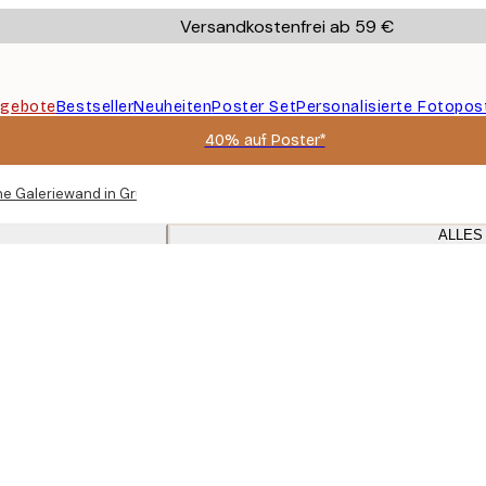
Versandkostenfrei ab 59 €
gebote
Bestseller
Neuheiten
Poster Set
Personalisierte Fotopos
40% auf Poster*
he Galeriewand in Grün mit Eichenrahmen für Wohnzimmer
ALLES