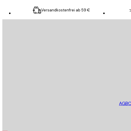
Versandkostenfrei ab 59 €
E-Mail
SENDEN
Store
AGB
C