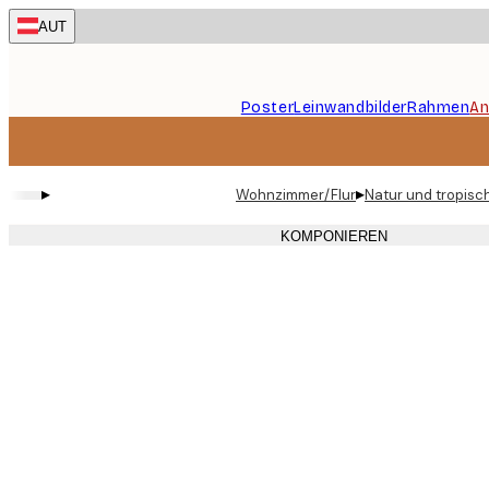
Skip
AUT
to
main
content.
Poster
Leinwandbilder
Rahmen
An
▸
▸
Wohnzimmer/Flur
Natur und tropisc
KOMPONIEREN