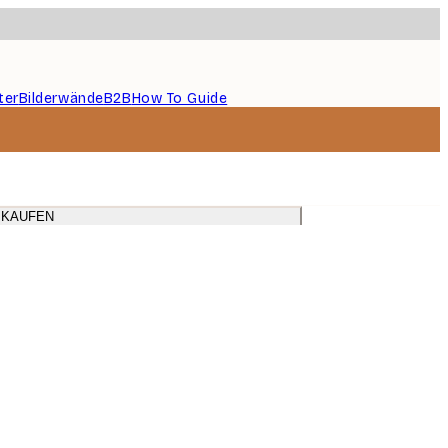
ter
Bilderwände
B2B
How To Guide
 KAUFEN