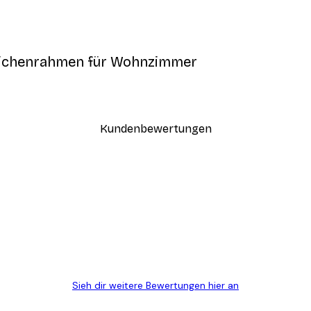
 Eichenrahmen für Wohnzimmer
Kundenbewertungen
n
ügig, schnell, sicher verpackt und ein stressfreier Einkauf gewesen.
Sieh dir weitere Bewertungen hier an