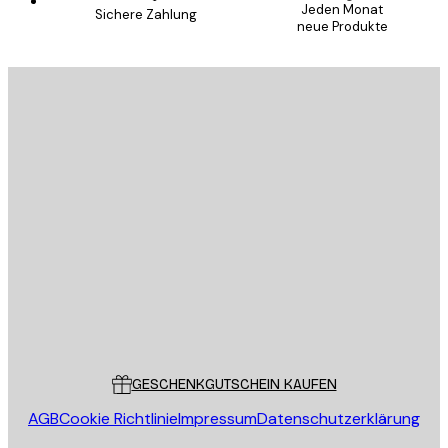
Jeden Monat
Sichere Zahlung
neue Produkte
E-Mail
SENDEN
Store
Poster Store
Kundendienst
GESCHENKGUTSCHEIN KAUFEN
AGB
Cookie Richtlinie
Impressum
Datenschutzerklärung