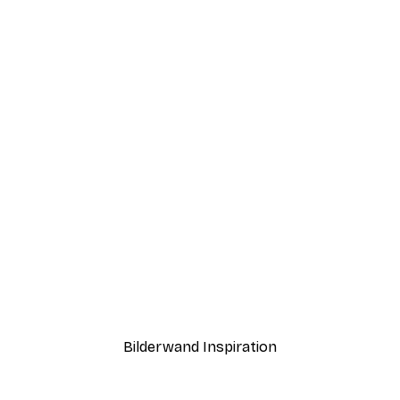
-30%*
r Floral Poster
Retrodrome - Abstraktes 
Ab 9,07 €
12,95 €
Bilderwand Inspiration