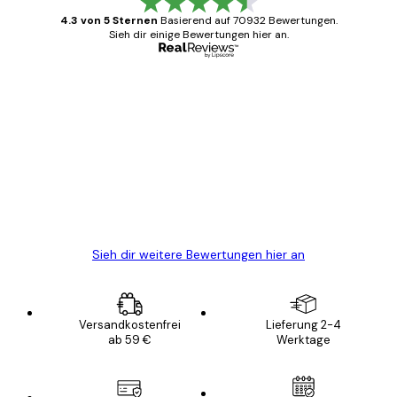
4.3 von 5 Sternen
Basierend auf 70932 Bewertungen.
Sieh dir einige Bewertungen hier an.
Verifizierter Käufer
Kundenbewertungen
Alles wie immer zügig, schnell, sicher
verpackt und ein stressfreier Einkauf
gewesen.
5 Jun
Edit D
Sieh dir weitere Bewertungen hier an
Versandkostenfrei
Lieferung 2-4
ab 59 €
Werktage