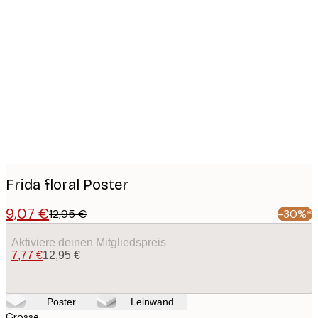
Product
images
Frida floral Poster
9,07 €
12,95 €
-30%*
Aktiviere deinen Mitgliedspreis
7,77 €
12,95 €
Poster
Leinwand
Grösse