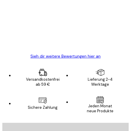
Kundenbewertungen
Alles wie immer zügig, schnell, sicher
verpackt und ein stressfreier Einkauf
gewesen.
5 Jun
Edit D
Sieh dir weitere Bewertungen hier an
Versandkostenfrei
Lieferung 2-4
ab 59 €
Werktage
Jeden Monat
Sichere Zahlung
neue Produkte