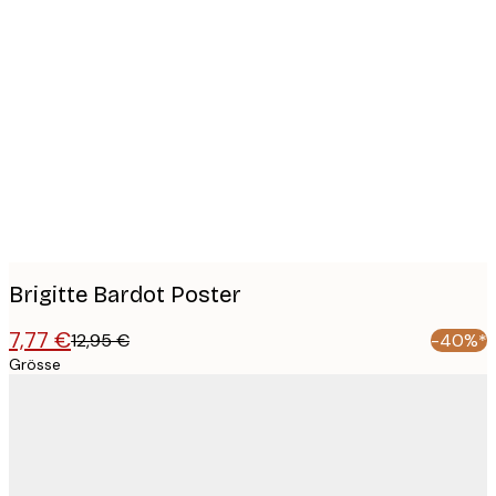
Product
images
Brigitte Bardot Poster
7,77 €
12,95 €
-40%*
Grösse