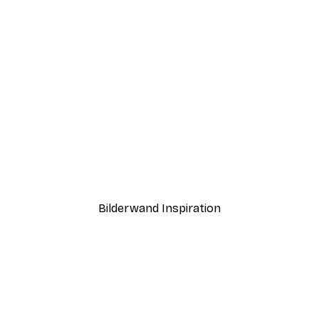
-40%*
Andreas Magnusson - Eleganter Autoausstieg Poster
Surfbretter Poster
Ab 7,77 €
12,95 €
Bilderwand Inspiration