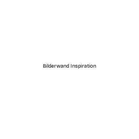
-40%*
ntergang Poster
Haus am See Poster
Ab 7,77 €
12,95 €
Bilderwand Inspiration