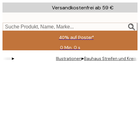
Skip
Versandkostenfrei ab 59 €
to
main
content.
Suche Produkt, Name, Marke...
40% auf Poster*
0 Min.
0 s
Gültig
bis:
▸
▸
Illustrationen
Bauhaus Streifen und Kreise
2026-
08-
09