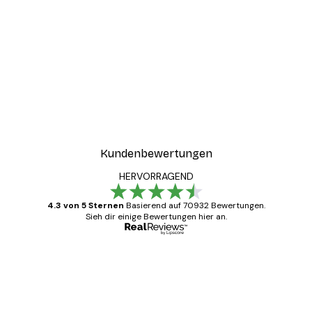
Kundenbewertungen
HERVORRAGEND
4.3 von 5 Sternen
Basierend auf 70932 Bewertungen.
Sieh dir einige Bewertungen hier an.
Verifizierter Käufer
Kundenbewertungen
Alles wie immer zügig, schnell, sicher
verpackt und ein stressfreier Einkauf