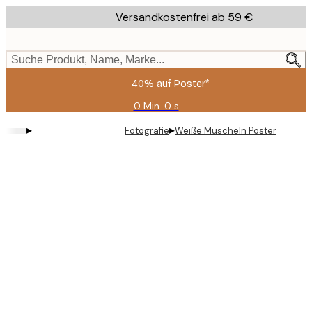
Skip
Versandkostenfrei ab 59 €
to
main
content.
Suche Produkt, Name, Marke...
40% auf Poster*
0 Min.
0 s
Gültig
bis:
▸
▸
Fotografie
Weiße Muscheln Poster
2026-
08-
09