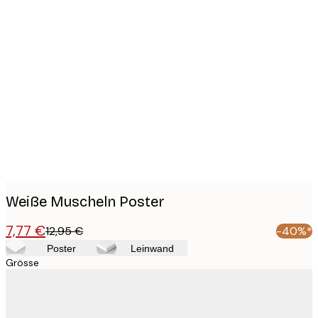
Product
images
Weiße Muscheln Poster
7,77 €
12,95 €
-40%*
Poster
Leinwand
Grösse