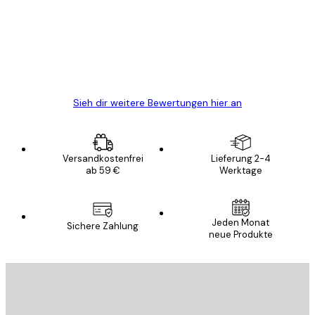
Alles wie immer zügig, schnell, sicher
verpackt und ein stressfreier Einkauf
gewesen.
5 Jun
Edit D
Sieh dir weitere Bewertungen hier an
Versandkostenfrei
Lieferung 2-4
ab 59 €
Werktage
Jeden Monat
Sichere Zahlung
neue Produkte