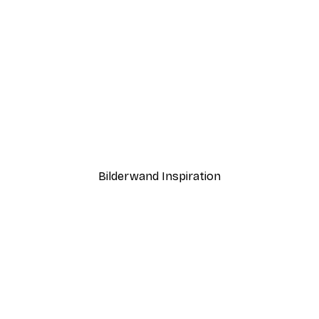
-40%*
uarell-Mohnblumen Poster
Photolovers - Tropisches
Ab 7,77 €
12,95 €
Bilderwand Inspiration