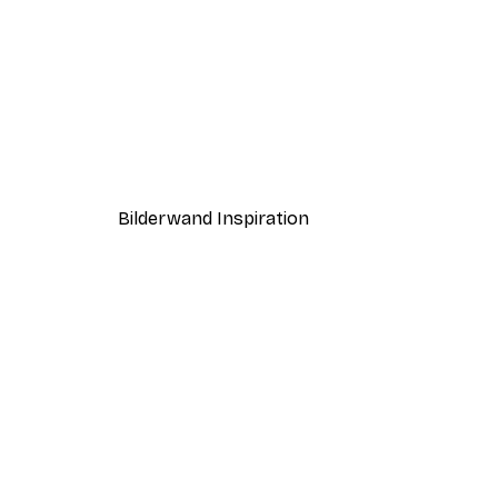
-40%*
Snoopy on the Beach Poster
Ab 12,87 €
21,45 €
Bilderwand Inspiration