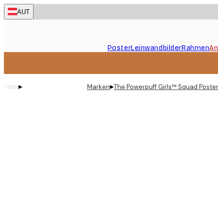
Skip
AUT
to
main
content.
Poster
Leinwandbilder
Rahmen
An
▸
▸
Marken
The Powerpuff Girls™ Squad Poste