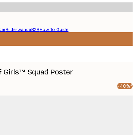
ter
Bilderwände
B2B
How To Guide
 Girls™ Squad Poster
-40%*