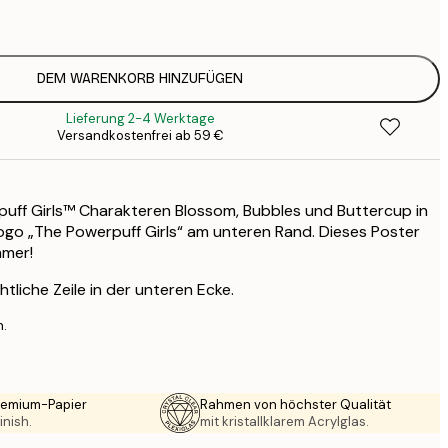
2
21
3
DEM WARENKORB HINZUFÜGEN
Lieferung 2-4 Werktage
Versandkostenfrei ab 59 €
puff Girls™ Charakteren Blossom, Bubbles und Buttercup in
go „The Powerpuff Girls“ am unteren Rand. Dieses Poster
mmer!
htliche Zeile in der unteren Ecke.
n.
Premium-Papier
Rahmen von höchster Qualität
inish.
mit kristallklarem Acrylglas.