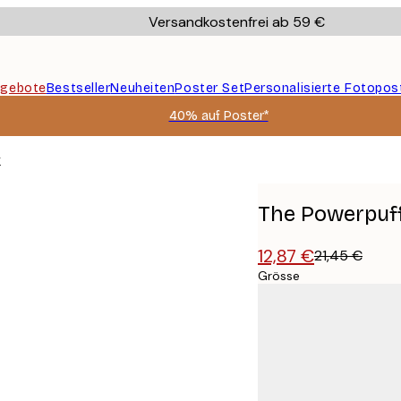
Versandkostenfrei ab 59 €
gebote
Bestseller
Neuheiten
Poster Set
Personalisierte Fotopos
40% auf Poster*
r
The Powerpuff
12,87 €
21,45 €
Grösse