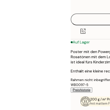
options
50x70 cm
Auf Lager
Poster mit den Power
Rosatönen mit dem Lo
ist ideal fürs Kinderzi
Enthält eine kleine rec
Rahmen nicht inbegriffe
WB0097-5
Preishistorie
200 g / m² 
mit mattem F