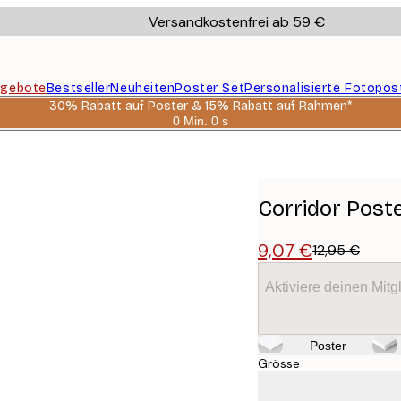
Versandkostenfrei ab 59 €
gebote
Bestseller
Neuheiten
Poster Set
Personalisierte Fotopos
30% Rabatt auf Poster & 15% Rabatt auf Rahmen*
0 Min.
0 s
Gültig
bis:
2026-
08-
06
Corridor Post
9,07 €
12,95 €
Aktiviere deinen Mitg
Poster
Grösse