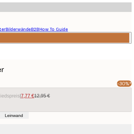
ter
Bilderwände
B2B
How To Guide
er
-30%*
liedspreis
|
7,77 €
12,95 €
Leinwand