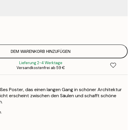
9
1
15
2
19
DEM WARENKORB HINZUFÜGEN
2
Lieferung 2-4 Werktage
19
Versandkostenfrei ab 59 €
2
23
3
ißes Poster, das einen langen Gang in schöner Architektur
30
4
licht erscheint zwischen den Säulen und schafft schöne
n.
n.