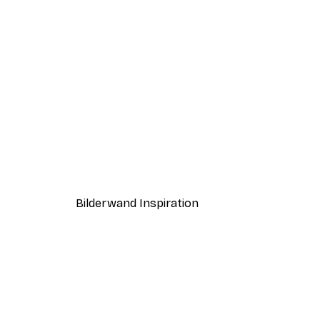
-30%*
Auf dem Weg zum Großen Saa
Ab 9,07 €
12,95 €
Bilderwand Inspiration