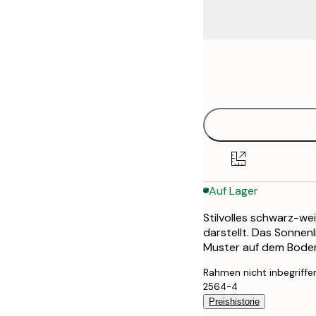
Frame
21x30 cm
options
30x40 cm
40x50 cm
50x50 cm
Auf Lager
50x70 cm
Stilvolles schwarz-we
70x100 cm
darstellt. Das Sonnen
Muster auf dem Bode
Rahmen nicht inbegriffe
2564-4
Preishistorie