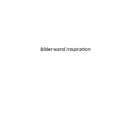
-40%*
Katarzyna Gąsiorowska - Orangenblüte Rahmen Poster
Andreas Magnusson - Le
Ab 7,77 €
12,95 €
Bilderwand Inspiration