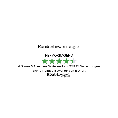
Kundenbewertungen
HERVORRAGEND
4.3 von 5 Sternen
Basierend auf 70932 Bewertungen.
Sieh dir einige Bewertungen hier an.
Verifizierter Käufer
Kundenbewertungen
Alles wie immer zügig, schnell, sicher
verpackt und ein stressfreier Einkauf
gewesen.