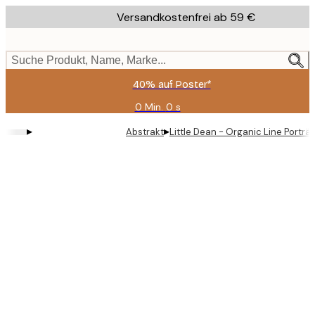
Skip
Versandkostenfrei ab 59 €
to
main
content.
Suche Produkt, Name, Marke...
40% auf Poster*
0 Min.
0 s
Gültig
bis:
▸
▸
Abstrakt
Little Dean - Organic Line Porträt
2026-
08-
09