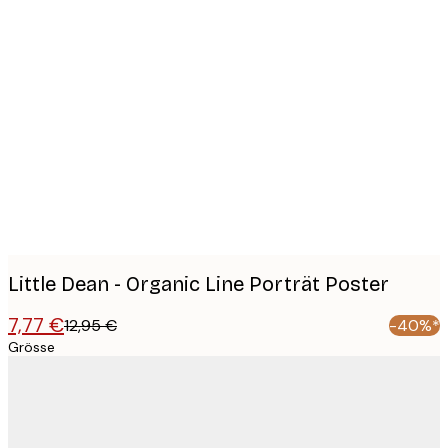
Product
images
Little Dean - Organic Line Porträt Poster
7,77 €
12,95 €
-40%*
Grösse