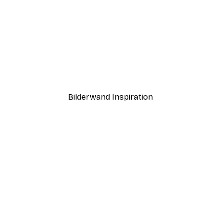
-40%*
Chanel Mode Poster
Ab 7,77 €
12,95 €
Bilderwand Inspiration