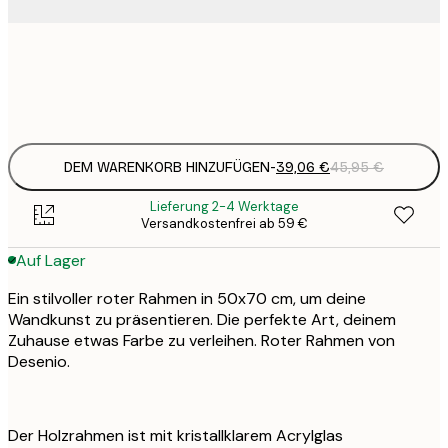
22
2
39
4
DEM WARENKORB HINZUFÜGEN
-
39,06 €
45,95 €
Lieferung 2-4 Werktage
Versandkostenfrei ab 59 €
Auf Lager
Ein stilvoller roter Rahmen in 50x70 cm, um deine
Wandkunst zu präsentieren. Die perfekte Art, deinem
Zuhause etwas Farbe zu verleihen. Roter Rahmen von
Desenio.
Der Holzrahmen ist mit kristallklarem Acrylglas