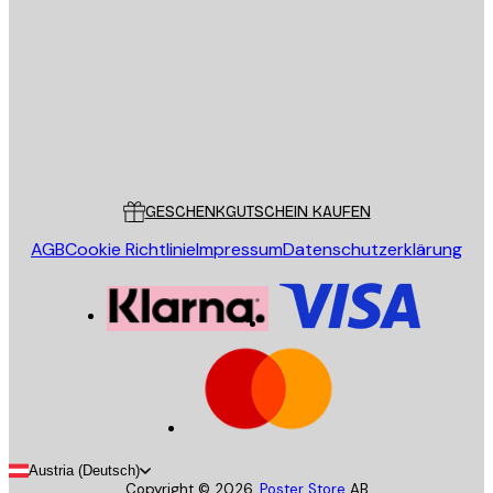
SENDEN
Store
Poster Store
Kundendienst
GESCHENKGUTSCHEIN KAUFEN
AGB
Cookie Richtlinie
Impressum
Datenschutzerklärung
Austria (Deutsch)
Copyright ©
2026
,
Poster Store
AB