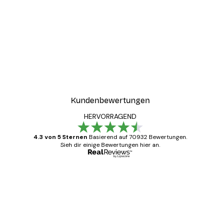
Kundenbewertungen
HERVORRAGEND
4.3 von 5 Sternen
Basierend auf 70932 Bewertungen.
Sieh dir einige Bewertungen hier an.
Verifizierter Käufer
Kundenbewertungen
Alles wie immer zügig, schnell, sicher
verpackt und ein stressfreier Einkauf
gewesen.