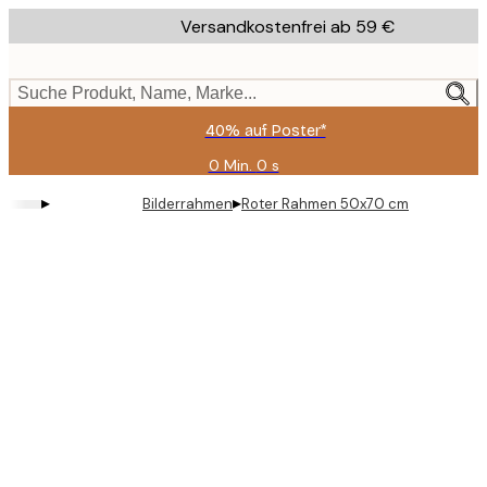
Skip
Versandkostenfrei ab 59 €
to
main
content.
Suche Produkt, Name, Marke...
40% auf Poster*
0 Min.
0 s
Gültig
bis:
▸
▸
Bilderrahmen
Roter Rahmen 50x70 cm
2026-
08-
09