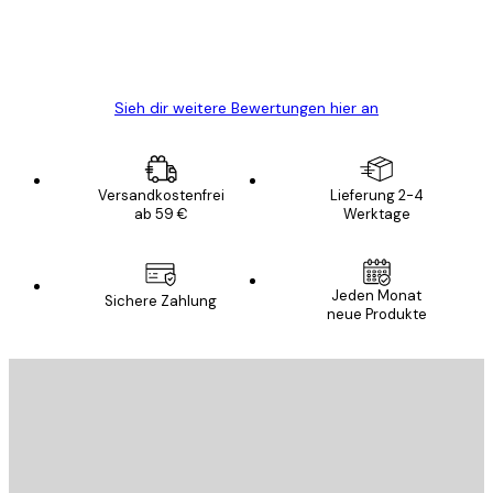
5 Jun
Edit D
Sieh dir weitere Bewertungen hier an
Versandkostenfrei
Lieferung 2-4
ab 59 €
Werktage
E-Mail
Jeden Monat
Sichere Zahlung
neue Produkte
ANMELDEN
Datenschutzerklärung
E-Mail