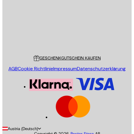
SENDEN
Store
Poster Store
Kundendienst
GESCHENKGUTSCHEIN KAUFEN
AGB
Cookie Richtlinie
Impressum
Datenschutzerklärung
Austria (Deutsch)
Copyright ©
2026
,
Poster Store
AB