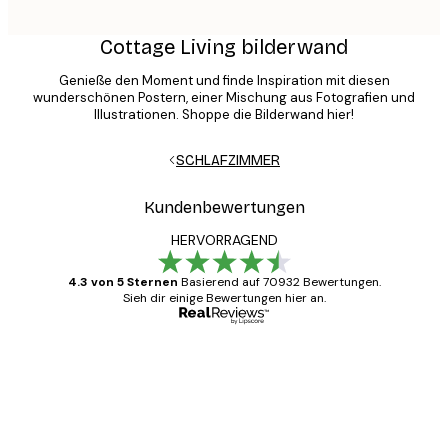
Cottage Living bilderwand
Genieße den Moment und finde Inspiration mit diesen
wunderschönen Postern, einer Mischung aus Fotografien und
Illustrationen. Shoppe die Bilderwand hier!
SCHLAFZIMMER
Kundenbewertungen
HERVORRAGEND
4.3 von 5 Sternen
Basierend auf 70932 Bewertungen.
Sieh dir einige Bewertungen hier an.
Verifizierter Käufer
Kundenbewertungen
Alles wie immer zügig, schnell, sicher
verpackt und ein stressfreier Einkauf
gewesen.