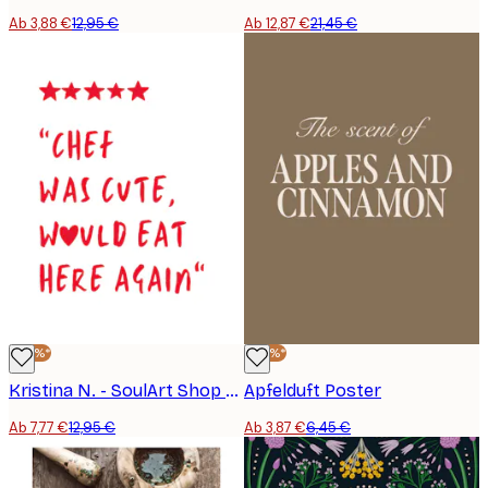
Ab 3,88 €
12,95 €
Ab 12,87 €
21,45 €
-40%*
-40%*
Kristina N. - SoulArt Shop - Loved The Süßer Koch Poster
Apfelduft Poster
Ab 7,77 €
12,95 €
Ab 3,87 €
6,45 €