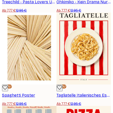
Treechild - Pasta Lovers Unite! Poster
Ohkimiko - Kein Drama Nur Pasta Poster
Ab 7,77 €
12,95 €
Ab 7,77 €
12,95 €
-40%*
-40%*
Spaghetti Poster
Tagliatelle Italienisches Essen Poster
Ab 7,77 €
12,95 €
Ab 7,77 €
12,95 €