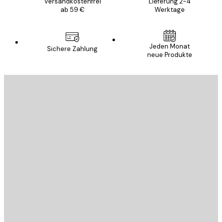
Versandkostenfrei
Lieferung 2-4
ab 59 €
Werktage
Jeden Monat
Sichere Zahlung
neue Produkte
E-Mail
SENDEN
Store
Poster Store
Kundendienst