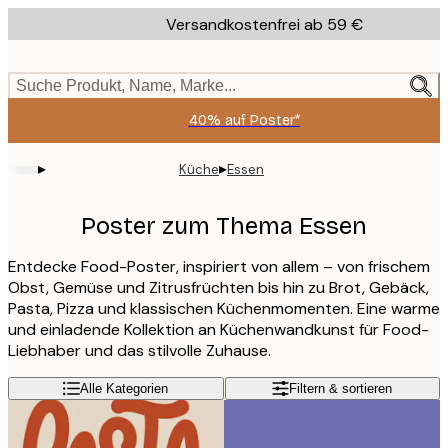
Skip
Versandkostenfrei ab 59 €
to
main
content.
Suche Produkt, Name, Marke...
40% auf Poster*
▸
▸
Küche
Essen
Poster zum Thema Essen
Entdecke Food-Poster, inspiriert von allem – von frischem
Obst, Gemüse und Zitrusfrüchten bis hin zu Brot, Gebäck,
Pasta, Pizza und klassischen Küchenmomenten. Eine warme
und einladende Kollektion an Küchenwandkunst für Food-
Liebhaber und das stilvolle Zuhause.
Alle Kategorien
Filtern & sortieren