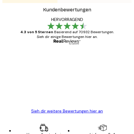
Kundenbewertungen
HERVORRAGEND
4.3 von 5 Sternen
Basierend auf 70932 Bewertungen.
Sieh dir einige Bewertungen hier an.
Verifizierter Käufer
Kundenbewertungen
Alles wie immer zügig, schnell, sicher
verpackt und ein stressfreier Einkauf
gewesen.
5 Jun
Edit D
Sieh dir weitere Bewertungen hier an