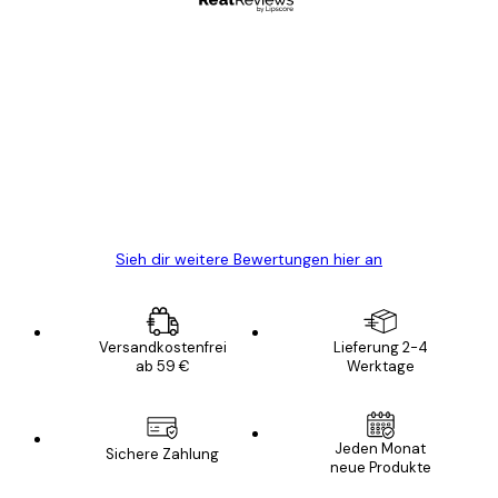
Verifizierter Käufer
Kundenbewertungen
Alles wie immer zügig, schnell, sicher
verpackt und ein stressfreier Einkauf
gewesen.
5 Jun
Edit D
Sieh dir weitere Bewertungen hier an
Versandkostenfrei
Lieferung 2-4
ab 59 €
Werktage
E-Mail
Jeden Monat
Sichere Zahlung
neue Produkte