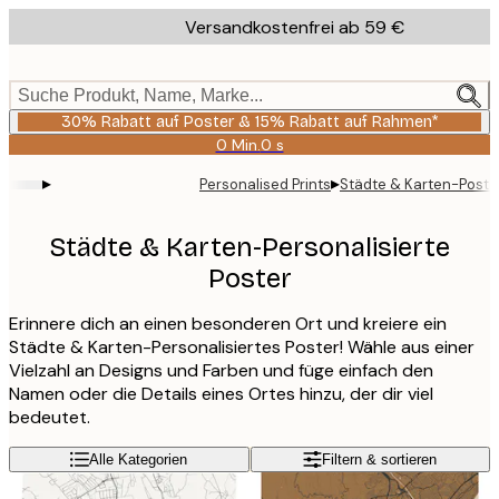
Skip
Versandkostenfrei ab 59 €
to
main
content.
Suche Produkt, Name, Marke...
30% Rabatt auf Poster & 15% Rabatt auf Rahmen*
0 Min.
0 s
Gültig
bis:
▸
▸
Personalised Prints
Städte & Karten-Poste
2026-
08-
06
Städte & Karten-Personalisierte
Poster
Erinnere dich an einen besonderen Ort und kreiere ein
Städte & Karten-Personalisiertes Poster! Wähle aus einer
Vielzahl an Designs und Farben und füge einfach den
Namen oder die Details eines Ortes hinzu, der dir viel
bedeutet.
Alle Kategorien
Filtern & sortieren