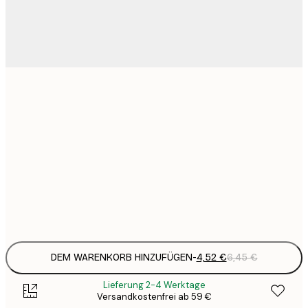
4
13x18 cm
15
30x40 cm
2
25
50x70 cm
3
Frame
options
DEM WARENKORB HINZUFÜGEN
-
4,52 €
6,45 €
Lieferung 2-4 Werktage
Versandkostenfrei ab 59 €