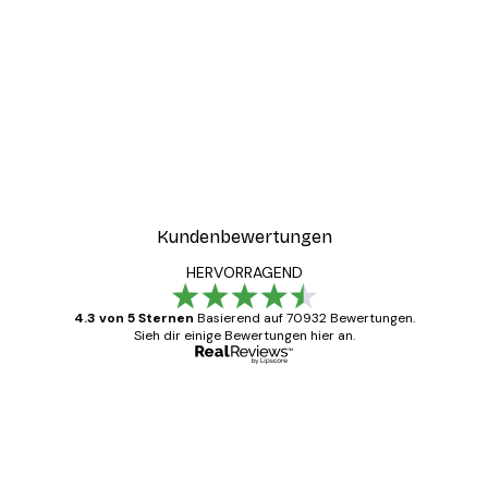
-30%*
ster
Coco Poster
Ab 9,07 €
12,95 €
Kundenbewertungen
HERVORRAGEND
4.3 von 5 Sternen
Basierend auf 70932 Bewertungen.
Sieh dir einige Bewertungen hier an.
Verifizierter Käufer
Kundenbewertungen
Alles wie immer zügig, schnell, sicher
verpackt und ein stressfreier Einkauf