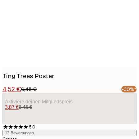
Product
images
Tiny Trees Poster
4,52 €
6,45 €
-30%*
Aktiviere deinen Mitgliedspreis
3,87 €
6,45 €
5.0
12
Bewertungen
Grösse