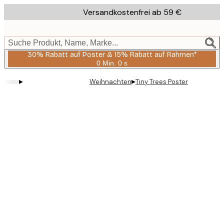
Skip
Versandkostenfrei ab 59 €
to
main
content.
Suche Produkt, Name, Marke...
30% Rabatt auf Poster & 15% Rabatt auf Rahmen*
0 Min.
0 s
Gültig
bis:
▸
▸
Weihnachten
Tiny Trees Poster
2026-
08-
06