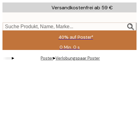
Skip
Versandkostenfrei ab 59 €
to
main
content.
Suche Produkt, Name, Marke...
40% auf Poster*
0 Min.
0 s
Gültig
bis:
▸
▸
Poster
Verlobungspaar Poster
2026-
08-
09