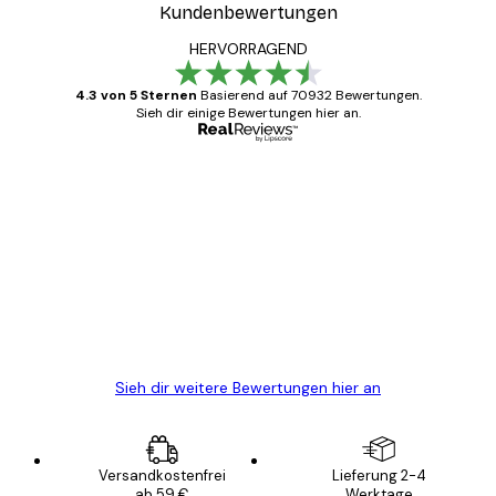
Kundenbewertungen
HERVORRAGEND
4.3 von 5 Sternen
Basierend auf 70932 Bewertungen.
Sieh dir einige Bewertungen hier an.
Verifizierter Käufer
Kundenbewertungen
Alles wie immer zügig, schnell, sicher
verpackt und ein stressfreier Einkauf
gewesen.
5 Jun
Edit D
Sieh dir weitere Bewertungen hier an
Versandkostenfrei
Lieferung 2-4
ab 59 €
Werktage