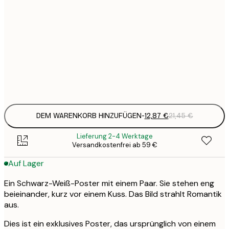
12
30x40 cm
2
19
50x70 cm
3
Frame
options
DEM WARENKORB HINZUFÜGEN
-
12,87 €
21,45 €
Lieferung 2-4 Werktage
Versandkostenfrei ab 59 €
Auf Lager
Ein Schwarz-Weiß-Poster mit einem Paar. Sie stehen eng
beieinander, kurz vor einem Kuss. Das Bild strahlt Romantik
aus.
Dies ist ein exklusives Poster, das ursprünglich von einem