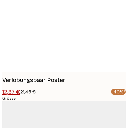
Product
images
Verlobungspaar Poster
12,87 €
21,45 €
-40%*
Grösse