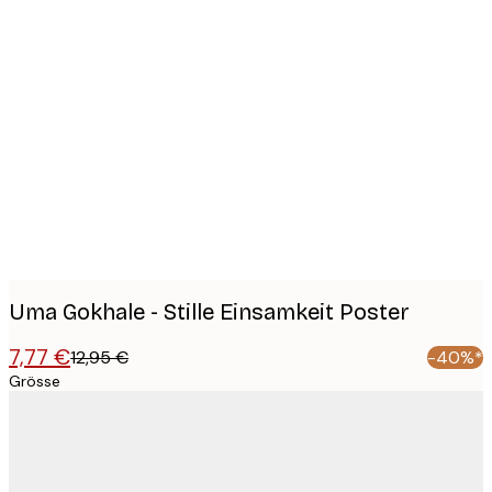
Product
images
Uma Gokhale - Stille Einsamkeit Poster
7,77 €
12,95 €
-40%*
Grösse