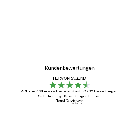
-40%*
ntergang Poster
Paris Poster
Ab 12,87 €
21,45 €
Kundenbewertungen
HERVORRAGEND
4.3 von 5 Sternen
Basierend auf 70932 Bewertungen.
Sieh dir einige Bewertungen hier an.
Verifizierter Käufer
Kundenbewertungen
Alles wie immer zügig, schnell, sicher
verpackt und ein stressfreier Einkauf