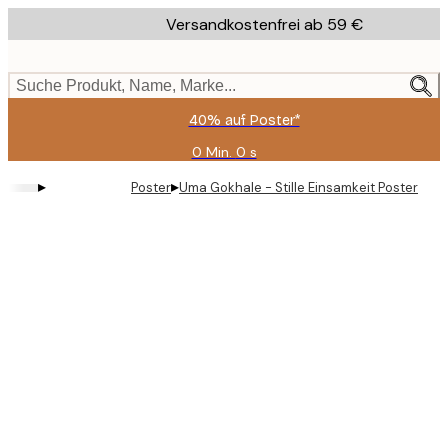
Skip
Versandkostenfrei ab 59 €
to
main
content.
Suche Produkt, Name, Marke...
40% auf Poster*
0 Min.
0 s
Gültig
bis:
▸
▸
Poster
Uma Gokhale - Stille Einsamkeit Poster
2026-
08-
09