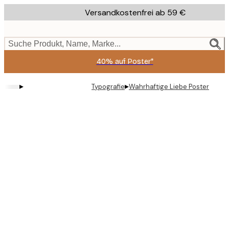
Skip
Versandkostenfrei ab 59 €
to
main
content.
Suche Produkt, Name, Marke...
40% auf Poster*
▸
▸
Typografie
Wahrhaftige Liebe Poster