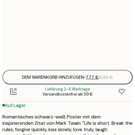
7
21x30 cm
1
12
30x40 cm
2
16
40x50 cm
2
Frame
options
DEM WARENKORB HINZUFÜGEN
-
7,77 €
12,95 €
Lieferung 2-4 Werktage
Versandkostenfrei ab 59 €
Auf Lager
Romantisches schwarz-weiß Poster mit dem
inspirierenden Zitat von Mark Twain: "Life is short. Break the
rules, forgive quickly, kiss slowly, love truly, laugh