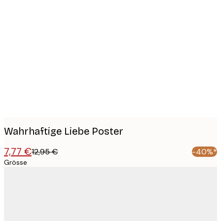
Product
images
Wahrhaftige Liebe Poster
7,77 €
12,95 €
-40%*
Grösse