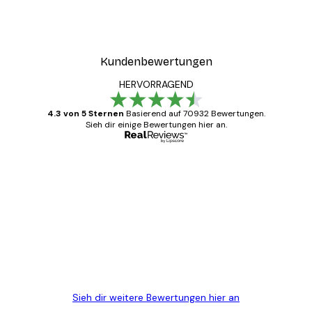
Kundenbewertungen
HERVORRAGEND
4.3 von 5 Sternen
Basierend auf 70932 Bewertungen.
Sieh dir einige Bewertungen hier an.
Verifizierter Käufer
Kundenbewertungen
Alles wie immer zügig, schnell, sicher
verpackt und ein stressfreier Einkauf
gewesen.
5 Jun
Edit D
Sieh dir weitere Bewertungen hier an