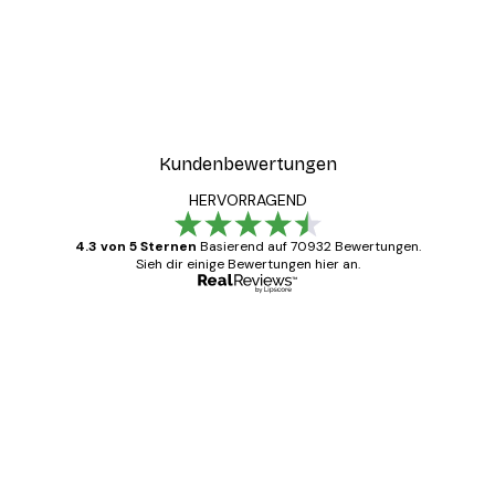
Kundenbewertungen
HERVORRAGEND
4.3 von 5 Sternen
Basierend auf 70932 Bewertungen.
Sieh dir einige Bewertungen hier an.
Verifizierter Käufer
Kundenbewertungen
Alles wie immer zügig, schnell, sicher
verpackt und ein stressfreier Einkauf
gewesen.
5 Jun
Edit D