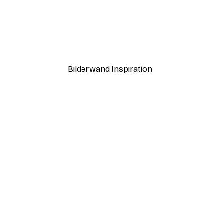
-30%*
fgang Poster
Morgen Seeblick Poster
Ab 9,07 €
12,95 €
Bilderwand Inspiration