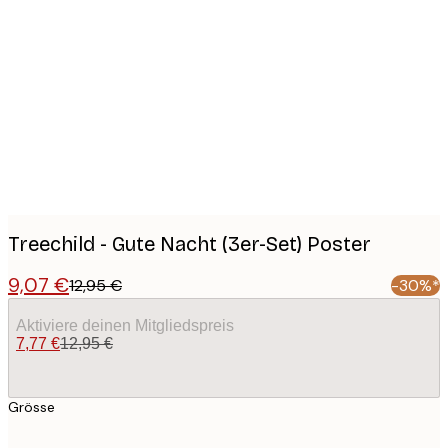
Product
images
Treechild - Gute Nacht (3er-Set) Poster
9,07 €
12,95 €
-30%*
Aktiviere deinen Mitgliedspreis
7,77 €
12,95 €
Grösse