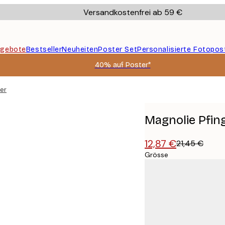
Versandkostenfrei ab 59 €
gebote
Bestseller
Neuheiten
Poster Set
Personalisierte Fotopos
40% auf Poster*
ter
Magnolie Pfin
12,87 €
21,45 €
Grösse