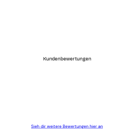
-40%*
Coco Poster
Ab 7,77 €
12,95 €
Kundenbewertungen
n
ügig, schnell, sicher verpackt und ein stressfreier Einkauf gewesen.
Sieh dir weitere Bewertungen hier an