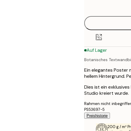
options
50x70 cm
Auf Lager
Botanisches Textwandbi
Ein elegantes Poster 
hellem Hintergrund. Pe
Dies ist ein exklusive
Studio kreiert wurde.
Rahmen nicht inbegriffe
PS53697-5
Preishistorie
200 g / m² 