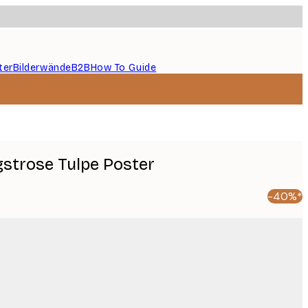
ter
Bilderwände
B2B
How To Guide
gstrose Tulpe Poster
-40%*