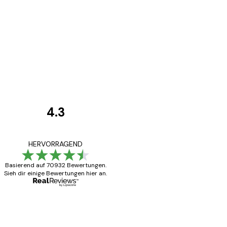
4.3
Kundenbewertunge
Alles wie immer z
HERVORRAGEND
Basierend auf 70932 Bewertungen.
Sieh dir einige Bewertungen hier an.
5 Jun
Edit D