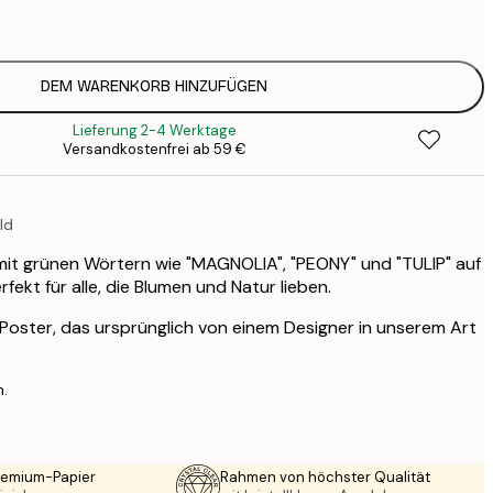
2
21
3
DEM WARENKORB HINZUFÜGEN
Lieferung 2-4 Werktage
Versandkostenfrei ab 59 €
ld
mit grünen Wörtern wie "MAGNOLIA", "PEONY" und "TULIP" auf
rfekt für alle, die Blumen und Natur lieben.
s Poster, das ursprünglich von einem Designer in unserem Art
n.
Premium-Papier
Rahmen von höchster Qualität