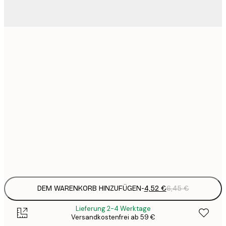
4
13x18 cm
9
21x30 cm
1
15
30x40 cm
2
23
50x70 cm
3
Frame
options
DEM WARENKORB HINZUFÜGEN
-
4,52 €
6,45 €
Lieferung 2-4 Werktage
Versandkostenfrei ab 59 €