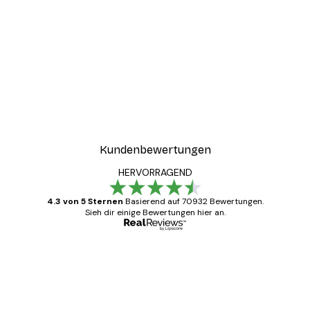
Kundenbewertungen
HERVORRAGEND
4.3 von 5 Sternen
Basierend auf 70932 Bewertungen.
Sieh dir einige Bewertungen hier an.
Verifizierter Käufer
Kundenbewertungen
Alles wie immer zügig, schnell, sicher
verpackt und ein stressfreier Einkauf