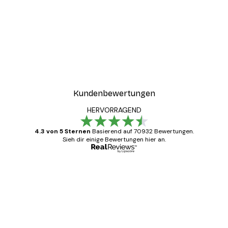
Kundenbewertungen
HERVORRAGEND
4.3 von 5 Sternen
Basierend auf 70932 Bewertungen.
Sieh dir einige Bewertungen hier an.
Verifizierter Käufer
Kundenbewertungen
Alles wie immer zügig, schnell, sicher
verpackt und ein stressfreier Einkauf
gewesen.