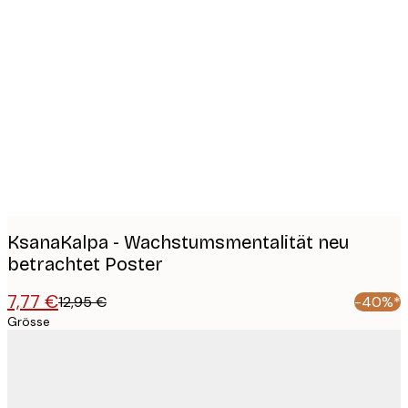
Product
images
KsanaKalpa - Wachstumsmentalität neu
betrachtet Poster
7,77 €
12,95 €
-40%*
Grösse