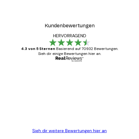
Kundenbewertungen
HERVORRAGEND
4.3 von 5 Sternen
Basierend auf 70932 Bewertungen.
Sieh dir einige Bewertungen hier an.
Verifizierter Käufer
Kundenbewertungen
Alles wie immer zügig, schnell, sicher
verpackt und ein stressfreier Einkauf
gewesen.
5 Jun
Edit D
Sieh dir weitere Bewertungen hier an