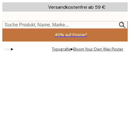
Skip
Versandkostenfrei ab 59 €
to
main
content.
Suche Produkt, Name, Marke...
40% auf Poster*
▸
▸
Typografie
Bloom Your Own Way Poster