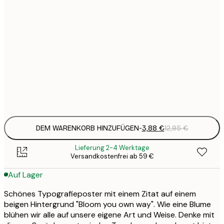
3
21x30 cm
1
5
30x40 cm
2
8
50x70 cm
3
Frame
options
DEM WARENKORB HINZUFÜGEN
-
3,88 €
12,95 €
Lieferung 2-4 Werktage
Versandkostenfrei ab 59 €
Auf Lager
Schönes Typografieposter mit einem Zitat auf einem
beigen Hintergrund "Bloom you own way". Wie eine Blume
blühen wir alle auf unsere eigene Art und Weise. Denke mit