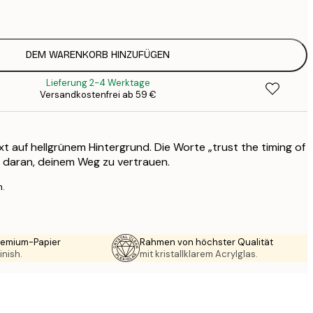
1
12
2
16
DEM WARENKORB HINZUFÜGEN
2
Lieferung 2-4 Werktage
19
Versandkostenfrei ab 59 €
3
26
4
t auf hellgrünem Hintergrund. Die Worte „trust the timing of
64
ch daran, deinem Weg zu vertrauen.
n.
Premium-Papier
Rahmen von höchster Qualität
inish.
mit kristallklarem Acrylglas.