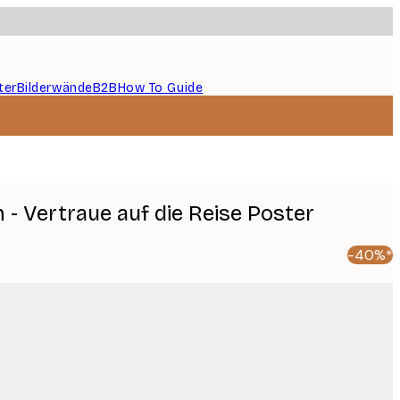
ter
Bilderwände
B2B
How To Guide
 - Vertraue auf die Reise Poster
-40%*