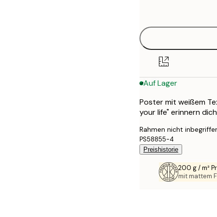
options
30x40 cm
40x50 cm
50x70 cm
Auf Lager
70x100 cm
Poster mit weißem Tex
100x150 cm
your life" erinnern di
Rahmen nicht inbegriffe
PS58855-4
Preishistorie
200 g / m² 
mit mattem F