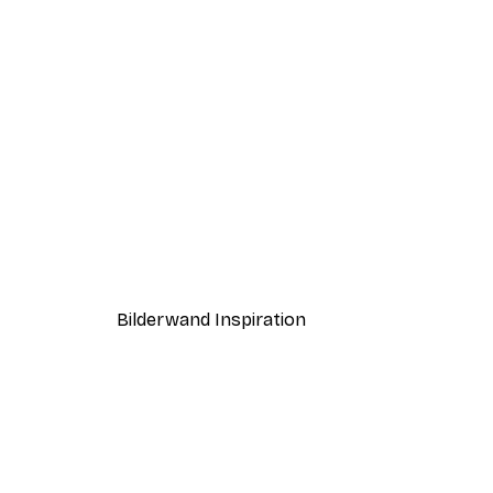
-40%*
Paris Poster
Ab 12,87 €
21,45 €
Bilderwand Inspiration