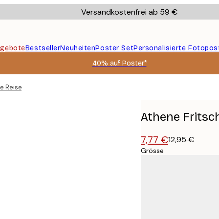
Versandkostenfrei ab 59 €
gebote
Bestseller
Neuheiten
Poster Set
Personalisierte Fotopos
40% auf Poster*
ie Reise Poster
Athene Fritsch
7,77 €
12,95 €
Grösse