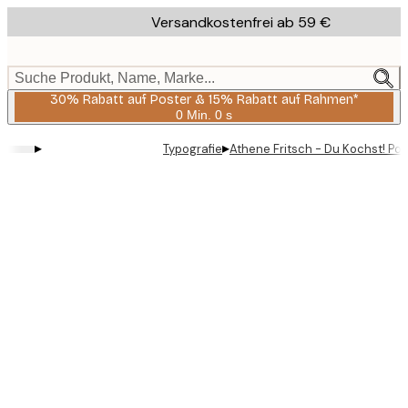
Skip
Versandkostenfrei ab 59 €
to
main
content.
Suche Produkt, Name, Marke...
30% Rabatt auf Poster & 15% Rabatt auf Rahmen*
0 Min.
0 s
Gültig
bis:
▸
▸
Typografie
Athene Fritsch - Du Kochst! Pos
2026-
08-
06