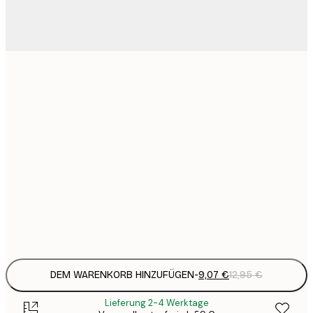
9
21x30 cm
1
15
30x40 cm
2
23
50x70 cm
3
30
70x100 cm
4
Frame
options
DEM WARENKORB HINZUFÜGEN
-
9,07 €
12,95 €
Lieferung 2-4 Werktage