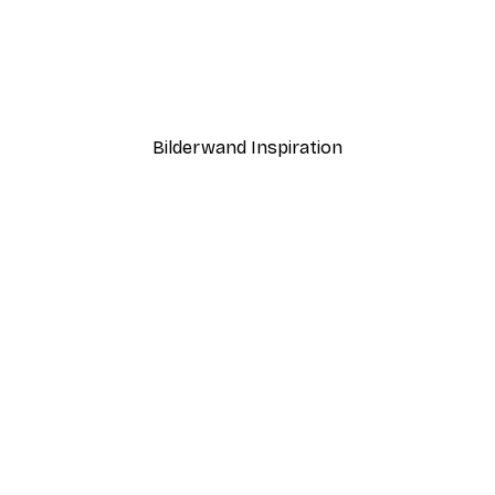
-30%*
ntergang Poster
Paris Poster
Ab 15,02 €
21,45 €
Bilderwand Inspiration