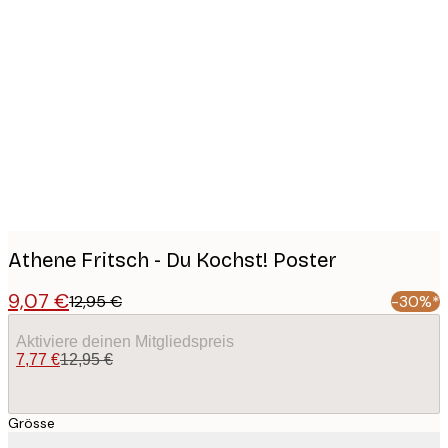
Product
images
Athene Fritsch - Du Kochst! Poster
9,07 €
12,95 €
-30%*
Aktiviere deinen Mitgliedspreis
7,77 €
12,95 €
Grösse