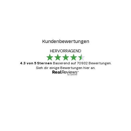
Kundenbewertungen
HERVORRAGEND
4.3 von 5 Sternen
Basierend auf 70932 Bewertungen.
Sieh dir einige Bewertungen hier an.
Verifizierter Käufer
Kundenbewertungen
Alles wie immer zügig, schnell, sicher
verpackt und ein stressfreier Einkauf
gewesen.
5 Jun
Edit D