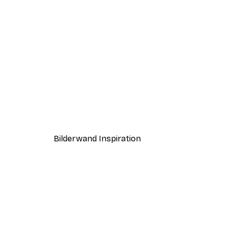
-40%*
Andreas Magnusson - Froschg
Ab 7,77 €
12,95 €
Bilderwand Inspiration