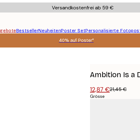
Versandkostenfrei ab 59 €
gebote
Bestseller
Neuheiten
Poster Set
Personalisierte Fotopos
40% auf Poster*
Ambition Is a
12,87 €
21,45 €
Grösse