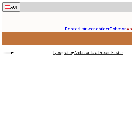
Skip
AUT
to
main
content.
Poster
Leinwandbilder
Rahmen
An
▸
▸
Typografie
Ambition Is a Dream Poster