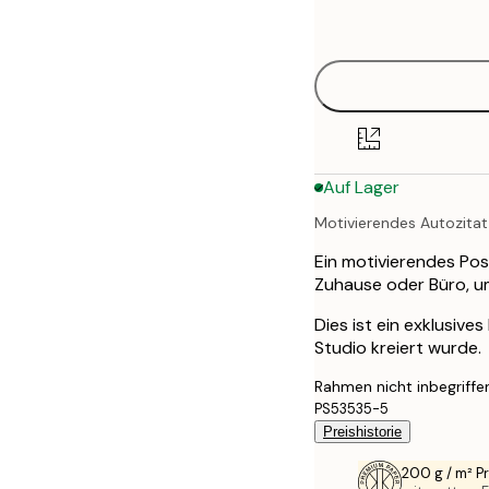
options
50x70 cm
Auf Lager
Motivierendes Autozitat
Ein motivierendes Post
Zuhause oder Büro, um
Dies ist ein exklusive
Studio kreiert wurde.
Rahmen nicht inbegriffe
PS53535-5
Preishistorie
200 g / m² 