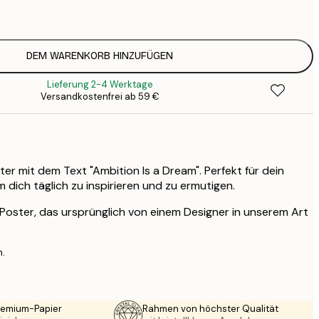
2
19
3
DEM WARENKORB HINZUFÜGEN
Lieferung 2-4 Werktage
Versandkostenfrei ab 59 €
er mit dem Text "Ambition Is a Dream". Perfekt für dein
 dich täglich zu inspirieren und zu ermutigen.
s Poster, das ursprünglich von einem Designer in unserem Art
n.
Premium-Papier
Rahmen von höchster Qualität