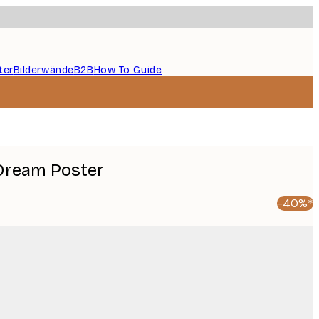
ter
Bilderwände
B2B
How To Guide
 Dream Poster
-40%*