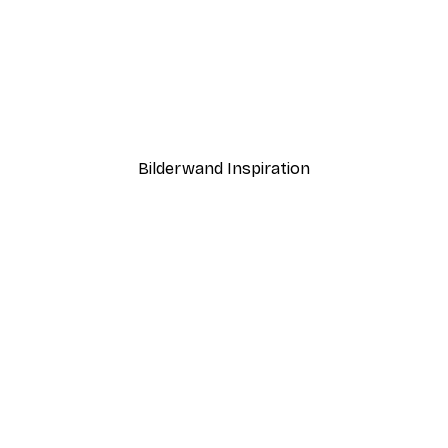
-40%*
ntergang Poster
Haus am See Poster
Ab 7,77 €
12,95 €
Bilderwand Inspiration