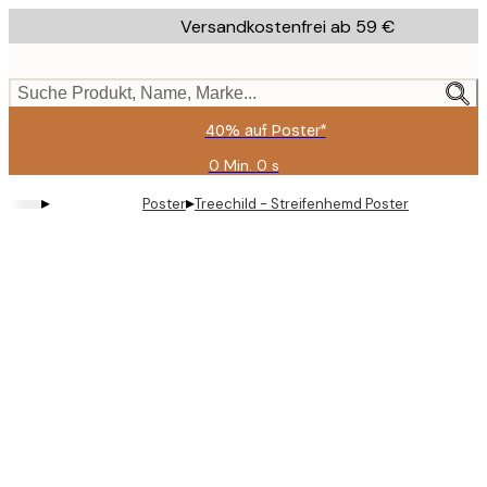
Skip
Versandkostenfrei ab 59 €
to
main
content.
Suche Produkt, Name, Marke...
40% auf Poster*
0 Min.
0 s
Gültig
bis:
▸
▸
Poster
Treechild - Streifenhemd Poster
2026-
08-
09