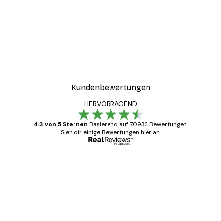
Kundenbewertungen
HERVORRAGEND
4.3 von 5 Sternen
Basierend auf 70932 Bewertungen.
Sieh dir einige Bewertungen hier an.
Verifizierter Käufer
Kundenbewertungen
Alles wie immer zügig, schnell, sicher
verpackt und ein stressfreier Einkauf
gewesen.