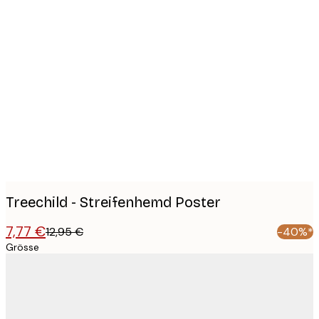
Product
images
Treechild - Streifenhemd Poster
7,77 €
12,95 €
-40%*
Grösse