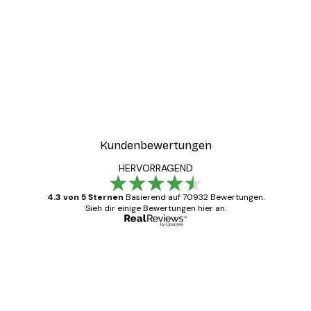
Kundenbewertungen
HERVORRAGEND
4.3 von 5 Sternen
Basierend auf 70932 Bewertungen.
Sieh dir einige Bewertungen hier an.
Verifizierter Käufer
Kundenbewertungen
Alles wie immer zügig, schnell, sicher
verpackt und ein stressfreier Einkauf
gewesen.