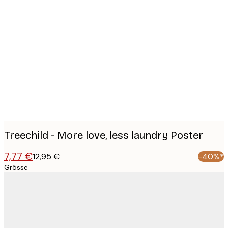
Product
images
Treechild - More love, less laundry Poster
7,77 €
12,95 €
-40%*
Grösse