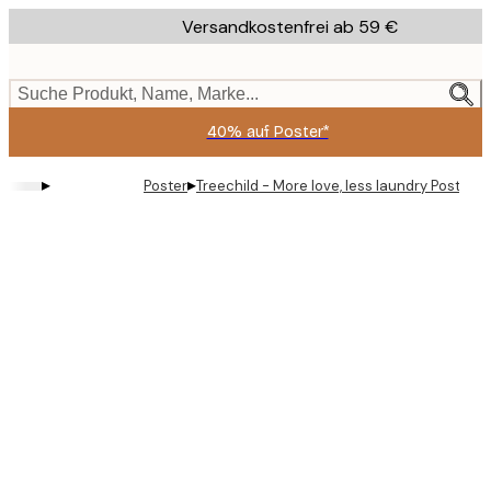
Skip
Versandkostenfrei ab 59 €
to
main
content.
Suche Produkt, Name, Marke...
40% auf Poster*
▸
▸
Poster
Treechild - More love, less laundry Poster