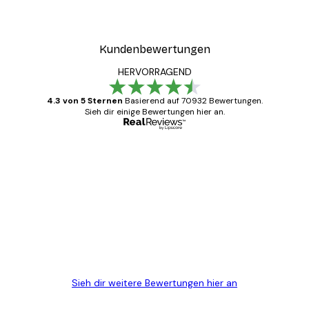
Kundenbewertungen
HERVORRAGEND
4.3 von 5 Sternen
Basierend auf 70932 Bewertungen.
Sieh dir einige Bewertungen hier an.
Verifizierter Käufer
Kundenbewertungen
Alles wie immer zügig, schnell, sicher
verpackt und ein stressfreier Einkauf
gewesen.
5 Jun
Edit D
Sieh dir weitere Bewertungen hier an