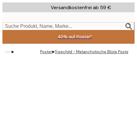
Skip
Versandkostenfrei ab 59 €
to
main
content.
Suche Produkt, Name, Marke...
40% auf Poster*
▸
▸
Poster
Treechild - Melancholische Blüte Poster