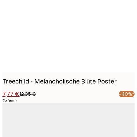
Product
images
Treechild - Melancholische Blüte Poster
7,77 €
12,95 €
-40%*
Grösse