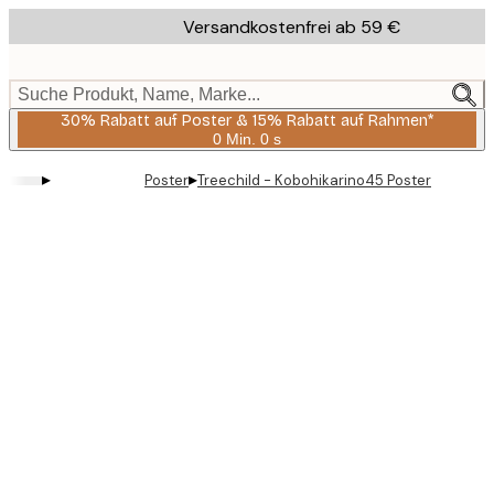
Skip
Versandkostenfrei ab 59 €
to
main
content.
Suche Produkt, Name, Marke...
30% Rabatt auf Poster & 15% Rabatt auf Rahmen*
0 Min.
0 s
Gültig
bis:
▸
▸
Poster
Treechild - Kobohikarino45 Poster
2026-
08-
06