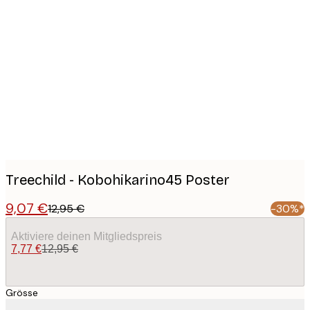
Product
images
Treechild - Kobohikarino45 Poster
9,07 €
12,95 €
-30%*
Aktiviere deinen Mitgliedspreis
7,77 €
12,95 €
Grösse