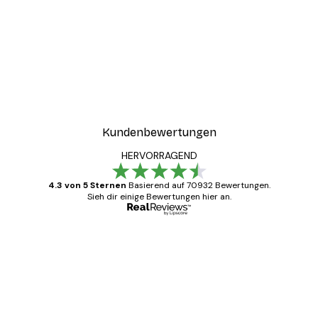
-30%*
ster
Coco Poster
Ab 9,07 €
12,95 €
Kundenbewertungen
HERVORRAGEND
4.3 von 5 Sternen
Basierend auf 70932 Bewertungen.
Sieh dir einige Bewertungen hier an.
Verifizierter Käufer
Kundenbewertungen
Alles wie immer zügig, schnell, sicher
verpackt und ein stressfreier Einkauf
gewesen.