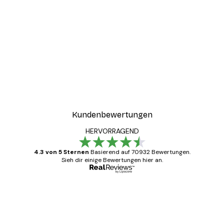
Kundenbewertungen
HERVORRAGEND
4.3 von 5 Sternen
Basierend auf 70932 Bewertungen.
Sieh dir einige Bewertungen hier an.
Verifizierter Käufer
Kundenbewertungen
Alles wie immer zügig, schnell, sicher
verpackt und ein stressfreier Einkauf