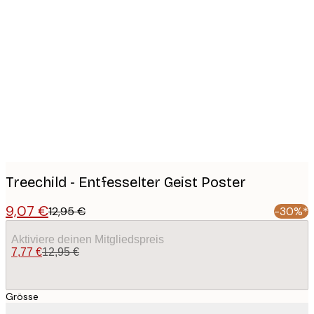
Product
images
Treechild - Entfesselter Geist Poster
9,07 €
12,95 €
-30%*
Aktiviere deinen Mitgliedspreis
7,77 €
12,95 €
Grösse