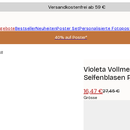
Versandkostenfrei ab 59 €
gebote
Bestseller
Neuheiten
Poster Set
Personalisierte Fotopos
40% auf Poster*
se mit Seifenblasen Poster
Violeta Vollm
Seifenblasen 
16,47 €
27,45 €
Grösse