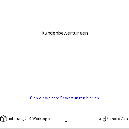
Coco Poster
Ab 7,77 €
12,95 €
Kundenbewertungen
n
ügig, schnell, sicher verpackt und ein stressfreier Einkauf gewesen.
Sieh dir weitere Bewertungen hier an
Lieferung 2-4 Werktage
Sichere Zah