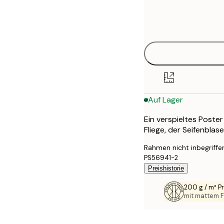
Frame
50x50 cm
options
Auf Lager
Ein verspieltes Post
Fliege, der Seifenblase
Rahmen nicht inbegriffe
PS56941-2
Preishistorie
200 g / m² 
mit mattem F