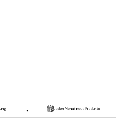
Verifizierter Käufer
All was okay
3 Jun
Gabriele L
lung
Jeden Monat neue Produkte