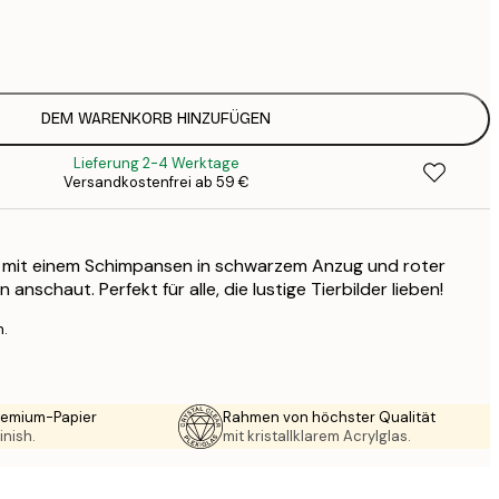
16
2
DEM WARENKORB HINZUFÜGEN
Lieferung 2-4 Werktage
Versandkostenfrei ab 59 €
er mit einem Schimpansen in schwarzem Anzug und roter
n anschaut. Perfekt für alle, die lustige Tierbilder lieben!
n.
Premium-Papier
Rahmen von höchster Qualität
inish.
mit kristallklarem Acrylglas.