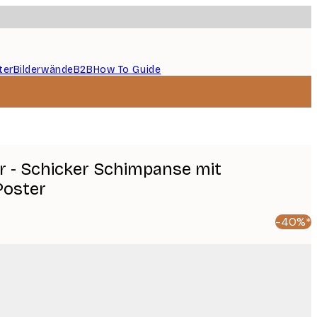
ter
Bilderwände
B2B
How To Guide
er - Schicker Schimpanse mit
Poster
-40%*