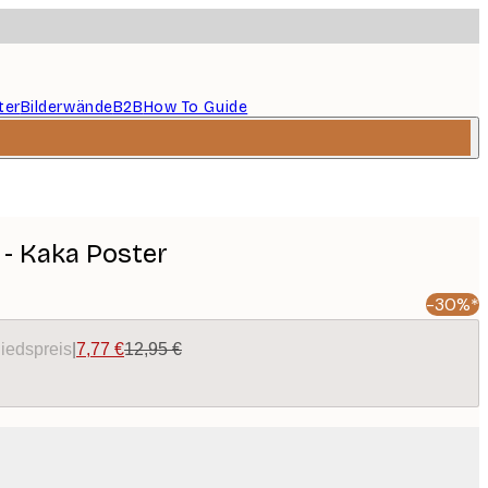
ter
Bilderwände
B2B
How To Guide
 - Kaka Poster
-30%*
liedspreis
|
7,77 €
12,95 €