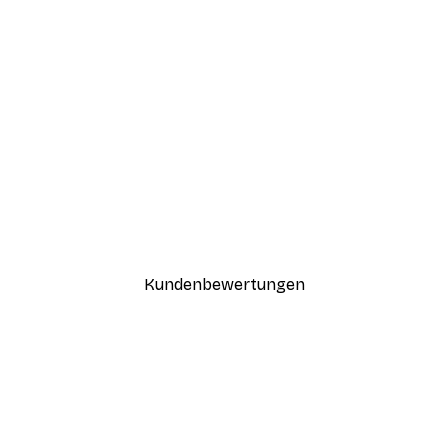
-30%*
Coco Poster
Ab 9,07 €
12,95 €
Kundenbewertungen
n
ügig, schnell, sicher verpackt und ein stressfreier Einkauf gewesen.