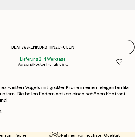
9
1
15
2
19
DEM WARENKORB HINZUFÜGEN
2
Lieferung 2-4 Werktage
23
Versandkostenfrei ab 59 €
3
30
4
nes weißen Vogels mit großer Krone in einem eleganten lila
75
ustern. Die hellen Federn setzen einen schönen Kontrast
und.
n.
Premium-Papier
Rahmen von höchster Qualität