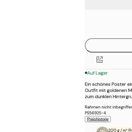
Frame
21x30 cm
options
30x40 cm
40x50 cm
50x70 cm
Auf Lager
70x100 cm
Ein schönes Poster ei
100x150 cm
Outfit mit goldenen M
zum dunklen Hintergr
Rahmen nicht inbegriffe
PS56925-4
Preishistorie
200 g / m² 