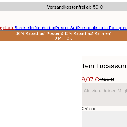
Versandkostenfrei ab 59 €
gebote
Bestseller
Neuheiten
Poster Set
Personalisierte Fotopos
30% Rabatt auf Poster & 15% Rabatt auf Rahmen*
0 Min.
0 s
Gültig
bis:
2026-
08-
06
Tein Lucasson
9,07 €
12,95 €
Aktiviere deinen Mitg
Grösse