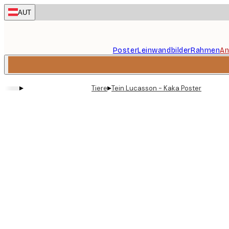
Skip
AUT
to
main
content.
Poster
Leinwandbilder
Rahmen
An
▸
▸
Tiere
Tein Lucasson - Kaka Poster