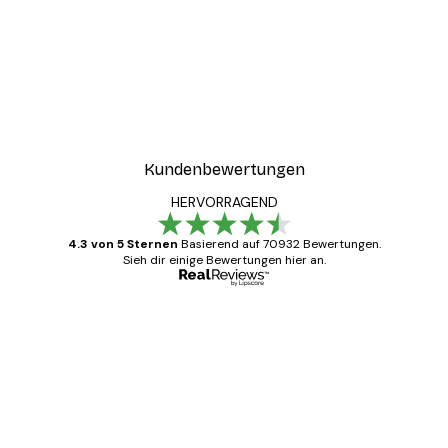
Kundenbewertungen
HERVORRAGEND
4.3 von 5 Sternen
Basierend auf 70932 Bewertungen.
Sieh dir einige Bewertungen hier an.
Verifizierter Käufer
Kundenbewertungen
Alles wie immer zügig, schnell, sicher
verpackt und ein stressfreier Einkauf
gewesen.
5 Jun