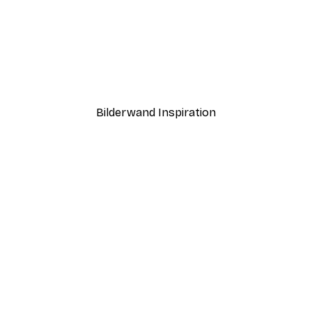
-40%*
Abstrakter Sonnenunter
Ab 7,77 €
12,95 €
Bilderwand Inspiration