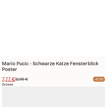
Product
images
Mario Pucic - Schwarze Katze Fensterblick
Poster
7,77 €
12,95 €
-40%*
Grösse